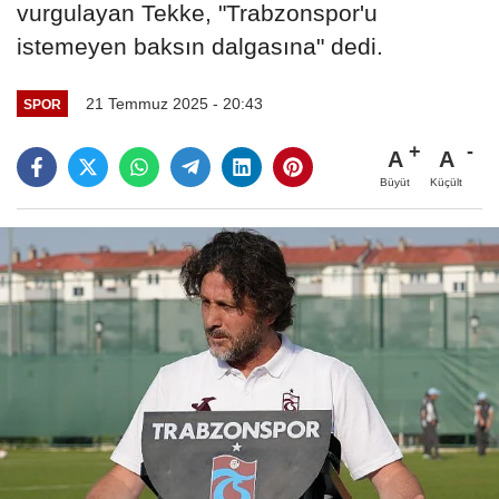
vurgulayan Tekke, "Trabzonspor'u
istemeyen baksın dalgasına" dedi.
21 Temmuz 2025 - 20:43
SPOR
A
A
Büyüt
Küçült