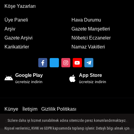
Köşe Yazarları
Üye Paneli
Hava Durumu
Arşiv
Gazete Manşetleri
Gazete Arşivi
Nöbetci Eczaneler
Karikatürler
Namaz Vakitleri
Google Play
App Store
ücretsiz indirin
ücretsiz indirin
Künye
İletişim
Gizlilik Politikası
Sizlere daha iyi hizmet sunabilmek adına sitemizde çerez konumlandırmaktayız.
Sitemizde bulunan yazı , video, fotoğraf ve haberlerin her hakkı saklıdır.
İzinsiz veya kaynak gösterilemeden kullanılamaz.
Kişisel verileriniz, KVKK ve GDPR kapsamında toplanıp işlenir. Detaylı bilgi almak için