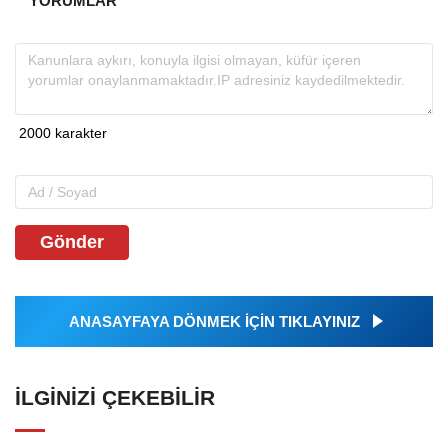
YORUMLAR
Gönder
ANASAYFAYA DÖNMEK İÇİN TIKLAYINIZ
İLGINIZI ÇEKEBILIR