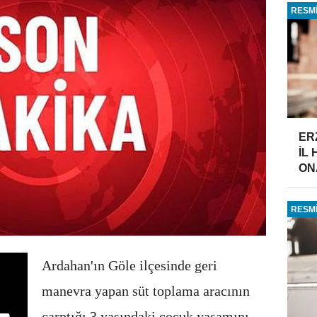
RESMİ
ER
İL
ONA
RESMİ
Ardahan'ın Göle ilçesinde geri
manevra yapan süt toplama aracının
çarptığı 3 yaşındaki çocuk yaşamını