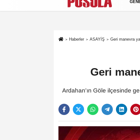
GEN
Künye
İletişim
Gizlilik Politikası
Haberler
ASAYİŞ
Geri manevra ya
Geri mane
Ardahan'ın Göle ilçesinde ge