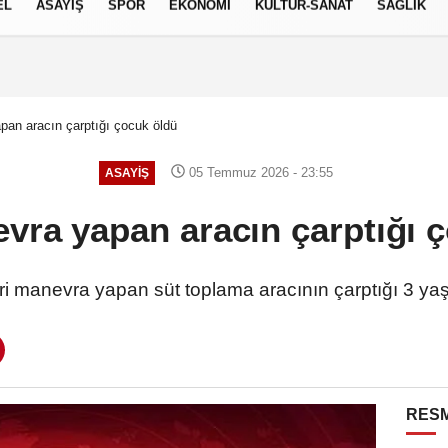
EL
ASAYİŞ
SPOR
EKONOMİ
KÜLTÜR-SANAT
SAĞLIK
7 AĞUSTOS 2026, CUMA
pan aracın çarptığı çocuk öldü
05 Temmuz 2026 - 23:55
ASAYİŞ
vra yapan aracın çarptığı 
ri manevra yapan süt toplama aracının çarptığı 3 yaşı
RESM