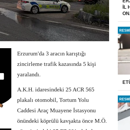
ER
İL
ONA
RESMİ
Erzurum'da 3 aracın karıştığı
zincirleme trafik kazasında 5 kişi
yaralandı.
ET
A.K.H. idaresindeki 25 ACR 565
plakalı otomobil, Tortum Yolu
RESMİ
Caddesi Araç Muayene İstasyonu
önündeki köprülü kavşakta önce M.Ö.