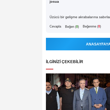
josua
Üzücü bir gelişme akrabalarına sabırlar
Cevapla
Beğenme (
0
)
Beğen (
0
)
ANASAYFAYA 
İLGINIZI ÇEKEBILIR