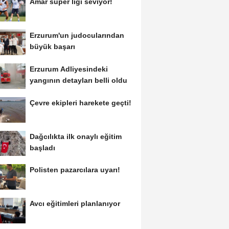
Amar süper ligi seviyor!
Erzurum'un judocularından
büyük başarı
Erzurum Adliyesindeki
yangının detayları belli oldu
Çevre ekipleri harekete geçti!
Dağcılıkta ilk onaylı eğitim
başladı
Polisten pazarcılara uyarı!
Avcı eğitimleri planlanıyor