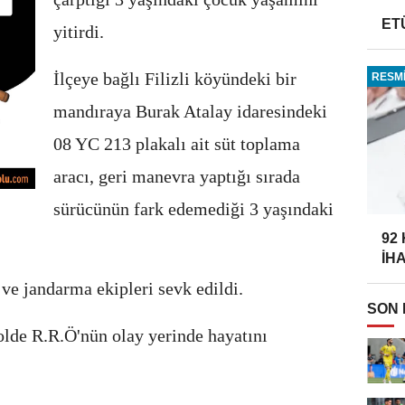
ET
yitirdi.
İlçeye bağlı Filizli köyündeki bir
RESMİ
mandıraya Burak Atalay idaresindeki
08 YC 213 plakalı ait süt toplama
aracı, geri manevra yaptığı sırada
sürücünün fark edemediği 3 yaşındaki
92
İH
 ve jandarma ekipleri sevk edildi.
SON
rolde R.R.Ö'nün olay yerinde hayatını