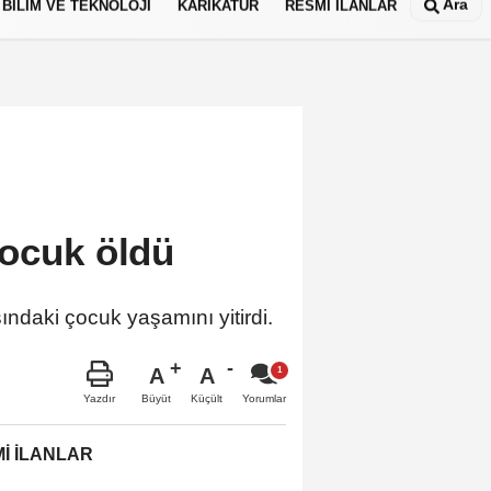
Ara
BİLİM VE TEKNOLOJİ
KARİKATÜR
RESMİ İLANLAR
çocuk öldü
ndaki çocuk yaşamını yitirdi.
A
A
Büyüt
Küçült
Yazdır
Yorumlar
İ İLANLAR