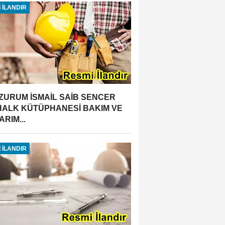
 İLANDIR
ZURUM İSMAİL SAİB SENCER
 HALK KÜTÜPHANESİ BAKIM VE
RIM...
 İLANDIR