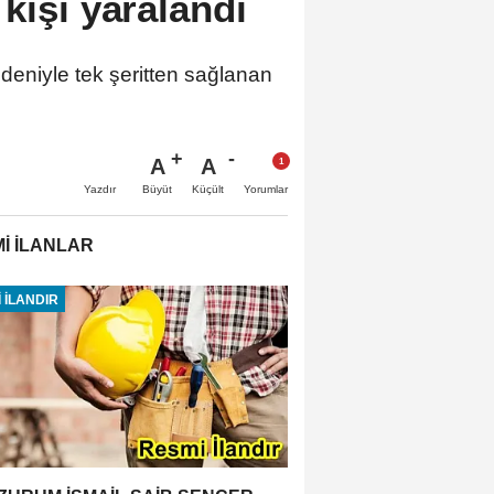
kişi yaralandı
edeniyle tek şeritten sağlanan
A
A
Büyüt
Küçült
Yazdır
Yorumlar
İ İLANLAR
 İLANDIR