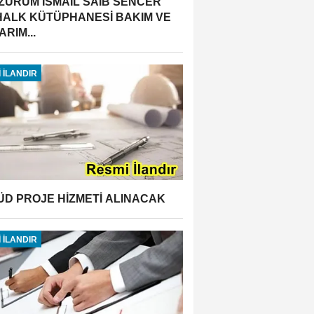
ZURUM İSMAİL SAİB SENCER
 HALK KÜTÜPHANESİ BAKIM VE
RIM...
 İLANDIR
ÜD PROJE HİZMETİ ALINACAK
 İLANDIR