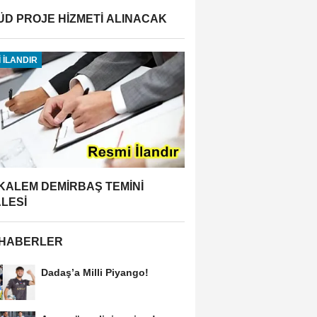
ÜD PROJE HİZMETİ ALINACAK
 İLANDIR
 KALEM DEMİRBAŞ TEMİNİ
ALESİ
 HABERLER
Dadaş’a Milli Piyango!