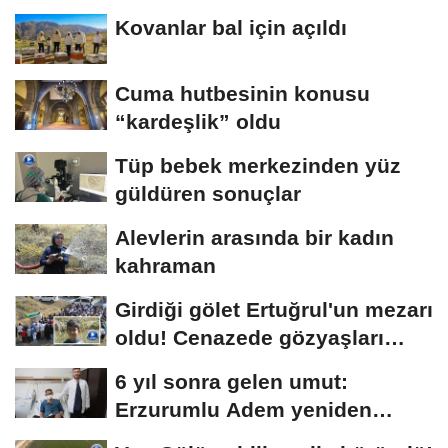
Kovanlar bal için açıldı
Cuma hutbesinin konusu
“kardeşlik” oldu
Tüp bebek merkezinden yüz
güldüren sonuçlar
Alevlerin arasında bir kadın
kahraman
Girdiği gölet Ertuğrul'un mezarı
oldu! Cenazede gözyaşları
sel...
6 yıl sonra gelen umut:
Erzurumlu Adem yeniden
hayata tutundu