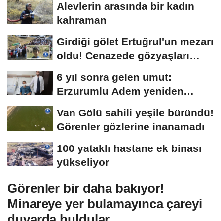
Alevlerin arasında bir kadın
kahraman
Girdiği gölet Ertuğrul'un mezarı
oldu! Cenazede gözyaşları
sel...
6 yıl sonra gelen umut:
Erzurumlu Adem yeniden
hayata tutundu
Van Gölü sahili yeşile büründü!
Görenler gözlerine inanamadı
100 yataklı hastane ek binası
yükseliyor
Görenler bir daha bakıyor!
Minareye yer bulamayınca çareyi
duvarda buldular