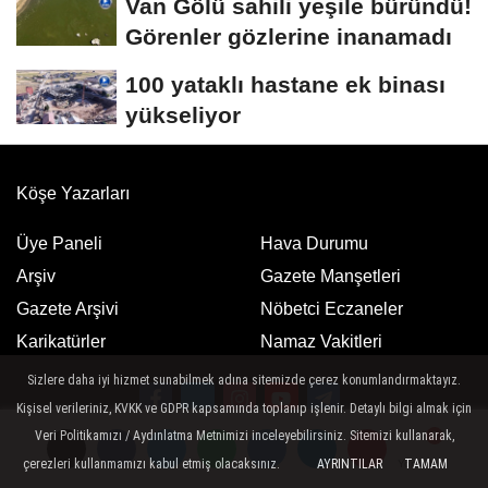
Van Gölü sahili yeşile büründü!
Görenler gözlerine inanamadı
100 yataklı hastane ek binası
yükseliyor
Köşe Yazarları
Üye Paneli
Hava Durumu
Arşiv
Gazete Manşetleri
Gazete Arşivi
Nöbetci Eczaneler
Karikatürler
Namaz Vakitleri
Sizlere daha iyi hizmet sunabilmek adına sitemizde çerez konumlandırmaktayız.
Kişisel verileriniz, KVKK ve GDPR kapsamında toplanıp işlenir. Detaylı bilgi almak için
Veri Politikamızı / Aydınlatma Metnimizi inceleyebilirsiniz. Sitemizi kullanarak,
Google Play
App Store
çerezleri kullanmamızı kabul etmiş olacaksınız.
AYRINTILAR
TAMAM
Yorumlar
Yorumlar
ücretsiz indirin
ücretsiz indirin