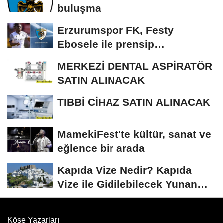
buluşma
Erzurumspor FK, Festy
Ebosele ile prensip
anlaşmasına vardı
MERKEZİ DENTAL ASPİRATÖR
SATIN ALINACAK
TIBBİ CİHAZ SATIN ALINACAK
MamekiFest'te kültür, sanat ve
eğlence bir arada
Kapıda Vize Nedir? Kapıda
Vize ile Gidilebilecek Yunan
Adaları
Köşe Yazarları