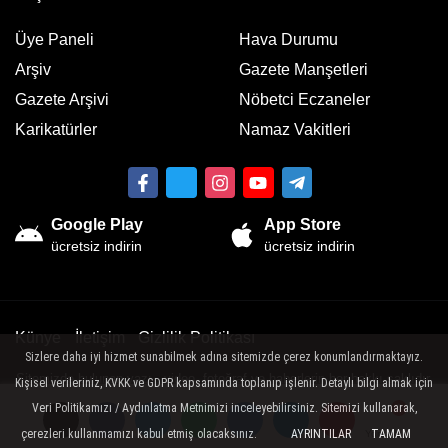
Üye Paneli
Hava Durumu
Arşiv
Gazete Manşetleri
Gazete Arşivi
Nöbetci Eczaneler
Karikatürler
Namaz Vakitleri
Google Play
App Store
ücretsiz indirin
ücretsiz indirin
Künye
İletişim
Gizlilik Politikası
Sizlere daha iyi hizmet sunabilmek adına sitemizde çerez konumlandırmaktayız.
Sitemizde bulunan yazı , video, fotoğraf ve haberlerin her hakkı saklıdır.
Kişisel verileriniz, KVKK ve GDPR kapsamında toplanıp işlenir. Detaylı bilgi almak için
İzinsiz veya kaynak gösterilemeden kullanılamaz.
Veri Politikamızı / Aydınlatma Metnimizi inceleyebilirsiniz. Sitemizi kullanarak,
çerezleri kullanmamızı kabul etmiş olacaksınız.
AYRINTILAR
TAMAM
Yorumlar
Yorumlar