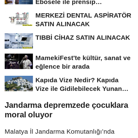
Ebosele ile prensip
anlaşmasına vardı
MERKEZİ DENTAL ASPİRATÖR
SATIN ALINACAK
TIBBİ CİHAZ SATIN ALINACAK
MamekiFest'te kültür, sanat ve
eğlence bir arada
Kapıda Vize Nedir? Kapıda
Vize ile Gidilebilecek Yunan
Adaları
Jandarma depremzede çocuklara
moral oluyor
Malatya İl Jandarma Komutanlığı’nda