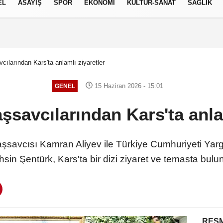
EL
ASAYİŞ
SPOR
EKONOMİ
KÜLTÜR-SANAT
SAĞLIK
6 AĞUSTOS 2026, PERŞEMBE
vcılarından Kars'ta anlamlı ziyaretler
15 Haziran 2026 - 15:01
GENEL
aşsavcılarından Kars'ta anla
savcısı Kamran Aliyev ile Türkiye Cumhuriyeti Yar
sin Şentürk, Kars'ta bir dizi ziyaret ve temasta bulu
RESM