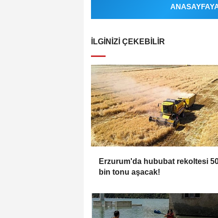
ANASAYFAYA 
İLGINIZI ÇEKEBILIR
Erzurum'da hububat rekoltesi 5
bin tonu aşacak!