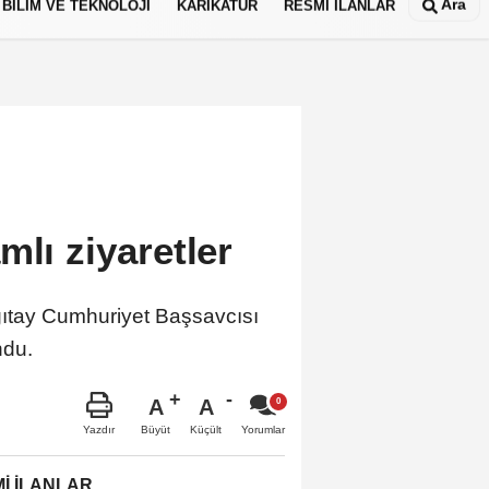
Ara
BİLİM VE TEKNOLOJİ
KARİKATÜR
RESMİ İLANLAR
mlı ziyaretler
gıtay Cumhuriyet Başsavcısı
ndu.
A
A
Büyüt
Küçült
Yazdır
Yorumlar
İ İLANLAR