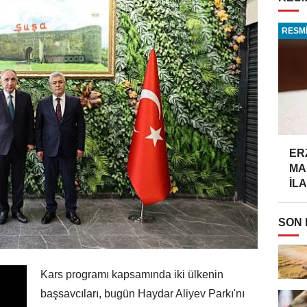
RESMİ
ER
MA
İLA
SON
Kars programı kapsamında iki ülkenin
başsavcıları, bugün Haydar Aliyev Parkı'nı