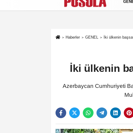
GEN
Künye
İletişim
Gizlilik Politikası
Haberler
GENEL
İki ülkenin başsa
İki ülkenin b
Azerbaycan Cumhuriyeti Baş
Muh