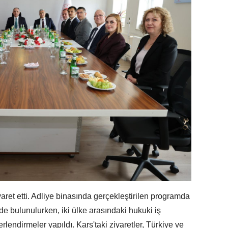
aret etti. Adliye binasında gerçekleştirilen programda
de bulunulurken, iki ülke arasındaki hukuki iş
erlendirmeler yapıldı. Kars'taki ziyaretler, Türkiye ve