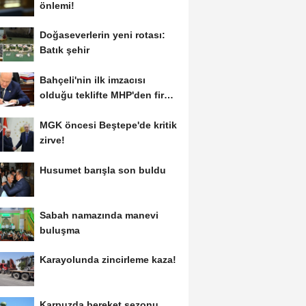
önlemi!
Doğaseverlerin yeni rotası:
Batık şehir
Bahçeli'nin ilk imzacısı
olduğu teklifte MHP'den fire
var!
MGK öncesi Beştepe'de kritik
zirve!
Husumet barışla son buldu
Sabah namazında manevi
buluşma
Karayolunda zincirleme kaza!
Karpuzda bereket sezonu