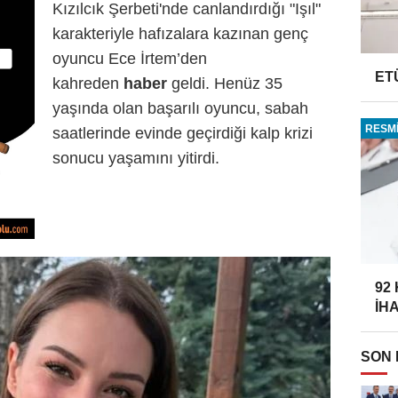
Kızılcık Şerbeti'nde canlandırdığı "Işıl"
karakteriyle hafızalara kazınan genç
oyuncu Ece İrtem’den
ET
kahreden
haber
geldi. Henüz 35
yaşında olan başarılı oyuncu, sabah
RESMİ
saatlerinde evinde geçirdiği kalp krizi
sonucu yaşamını yitirdi.
92
İH
SON