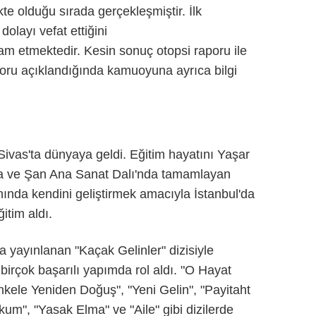
kte olduğu sırada gerçekleşmiştir. İlk
dolayı vefat ettiğini
 etmektedir. Kesin sonuç otopsi raporu ile
poru açıklandığında kamuoyuna ayrıca bilgi
.
ivas'ta dünyaya geldi. Eğitim hayatını Yaşar
a ve Şan Ana Sanat Dalı'nda tamamlayan
ında kendini geliştirmek amacıyla İstanbul'da
itim aldı.
a yayınlanan "Kaçak Gelinler" dizisiyle
birçok başarılı yapımda rol aldı. "O Hayat
nkele Yeniden Doğuş", "Yeni Gelin", "Payitaht
um", "Yasak Elma" ve "Aile" gibi dizilerde