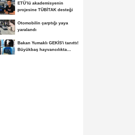
ETÜ’lü akademisyenin
projesine TÜBİTAK desteği
Otomobilin çarptığı yaya
yaralandı
Bakan Yumaklı GEKİS'i tanıttı!
Büyükbaş hayvancılıkta
"dijital...