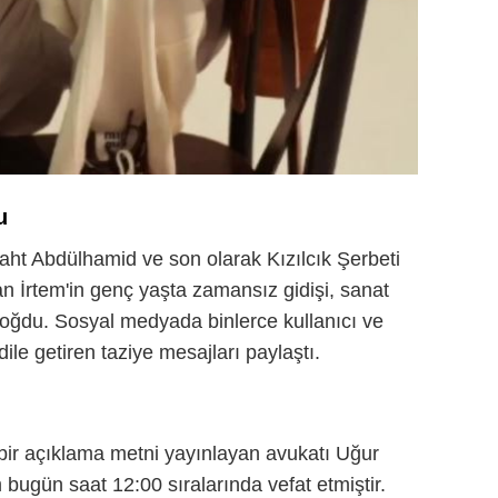
u
taht Abdülhamid ve son olarak Kızılcık Şerbeti
lan İrtem'in genç yaşta zamansız gidişi, sanat
boğdu. Sosyal medyada binlerce kullanıcı ve
ile getiren taziye mesajları paylaştı.
i
bir açıklama metni yayınlayan avukatı Uğur
ugün saat 12:00 sıralarında vefat etmiştir.