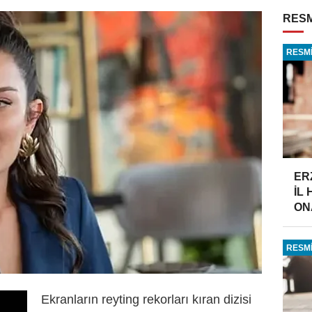
RESM
RESMİ
ER
İL
ONA
RESMİ
Ekranların reyting rekorları kıran dizisi