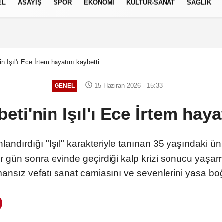
EL
ASAYİŞ
SPOR
EKONOMİ
KÜLTÜR-SANAT
SAĞLIK
7 AĞUSTOS 2026, CUMA
in Işıl'ı Ece İrtem hayatını kaybetti
15 Haziran 2026 - 15:33
GENEL
beti'nin Işıl'ı Ece İrtem haya
anlandırdığı "Işıl" karakteriyle tanınan 35 yaşındaki
 gün sonra evinde geçirdiği kalp krizi sonucu yaşamını
ansız vefatı sanat camiasını ve sevenlerini yasa bo