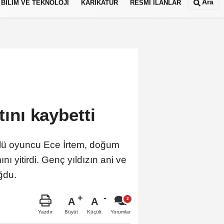
Ara
BİLİM VE TEKNOLOJİ
KARİKATÜR
RESMİ İLANLAR
tını kaybetti
 ünlü oyuncu Ece İrtem, doğum
 yitirdi. Genç yıldızın ani ve
ğdu.
A
A
Büyüt
Küçült
Yazdır
Yorumlar