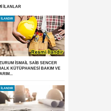
İ İLANLAR
 İLANDIR
ZURUM İSMAİL SAİB SENCER
 HALK KÜTÜPHANESİ BAKIM VE
RIM...
 İLANDIR