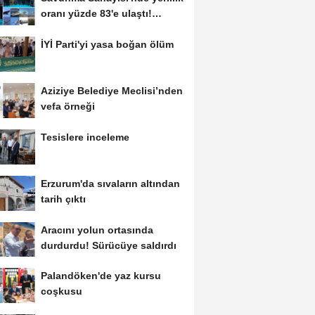
oranı yüzde 83'e ulaştı!
Erzurum da...
İYİ Parti'yi yasa boğan ölüm
Aziziye Belediye Meclisi’nden
vefa örneği
Tesislere inceleme
Erzurum'da sıvaların altından
tarih çıktı
Aracını yolun ortasında
durdurdu! Sürücüye saldırdı
Palandöken'de yaz kursu
coşkusu