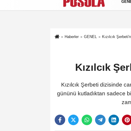
GEN
Künye
İletişim
Gizlilik Politikası
Haberler
GENEL
Kızılcık Şerbeti'n
Kızılcık Şer
Kızılcık Şerbeti dizisinde c
gününü kutladıktan sadece bir
zam