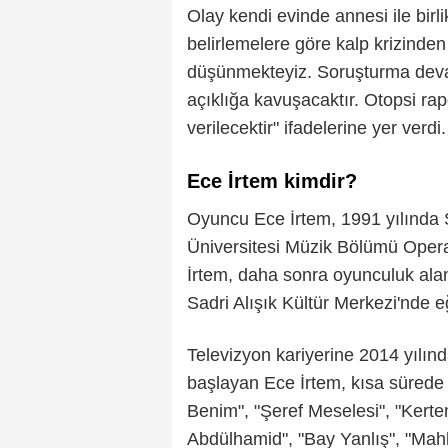
Olay kendi evinde annesi ile birli
belirlemelere göre kalp krizinden 
düşünmekteyiz. Soruşturma devam
açıklığa kavuşacaktır. Otopsi ra
verilecektir" ifadelerine yer verdi
Ece İrtem kimdir?
Oyuncu Ece İrtem, 1991 yılında S
Üniversitesi Müzik Bölümü Oper
İrtem, daha sonra oyunculuk alan
Sadri Alışık Kültür Merkezi'nde eğ
Televizyon kariyerine 2014 yılınd
başlayan Ece İrtem, kısa sürede 
Benim", "Şeref Meselesi", "Kerte
Abdülhamid", "Bay Yanlış", "Mahk