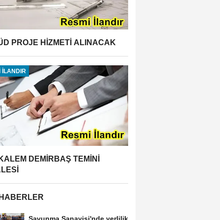
ÜD PROJE HİZMETİ ALINACAK
 İLANDIR
 KALEM DEMİRBAŞ TEMİNİ
ALESİ
 HABERLER
Savunma Sanayisi'nde yerlilik