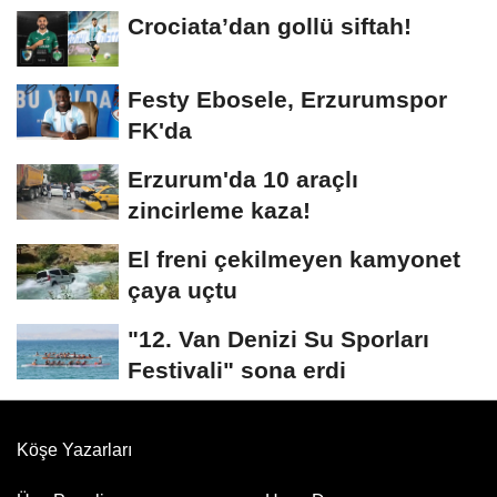
Crociata’dan gollü siftah!
Festy Ebosele, Erzurumspor
FK'da
Erzurum'da 10 araçlı
zincirleme kaza!
El freni çekilmeyen kamyonet
çaya uçtu
"12. Van Denizi Su Sporları
Festivali" sona erdi
Köşe Yazarları