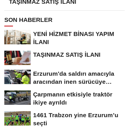
TAŞINMAZ SATIŞ İLANI
SON HABERLER
YENİ HİZMET BİNASI YAPIM
İLANI
TAŞINMAZ SATIŞ İLANI
Erzurum'da saldırı amacıyla
aracından inen sürücüye
bedeli ağır...
Çarpmanın etkisiyle traktör
ikiye ayrıldı
1461 Trabzon yine Erzurum’u
seçti