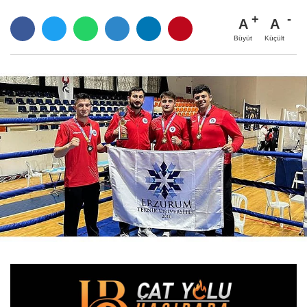
A
A
Büyüt
Küçült