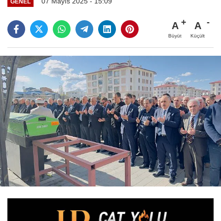
07 Mayıs 2025 - 15:09
GENEL
A
A
Büyüt
Küçült