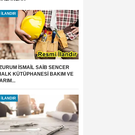
 İLANDIR
ZURUM İSMAİL SAİB SENCER
 HALK KÜTÜPHANESİ BAKIM VE
RIM...
 İLANDIR