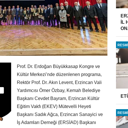
ER
İL
ONA
RESMİ
Prof. Dr. Erdoğan Büyükkasap Kongre ve
Kültür Merkezi’nde düzenlenen programa,
Rektör Prof. Dr. Akın Levent, Erzincan Vali
Yardımcısı Ömer Özbay, Kemah Belediye
ET
Başkanı Cevdet Bayram, Erzincan Kültür
Eğitim Vakfı (EKEV) Mütevelli Heyeti
RESMİ
Başkanı Sadık Ağca, Erzincan Sanayici ve
İş Adamları Derneği (ERSİAD) Başkanı