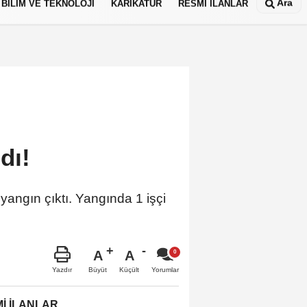
Ara
BİLİM VE TEKNOLOJİ
KARİKATÜR
RESMİ İLANLAR
dı!
yangın çıktı. Yangında 1 işçi
A
A
Büyüt
Küçült
Yazdır
Yorumlar
İ İLANLAR