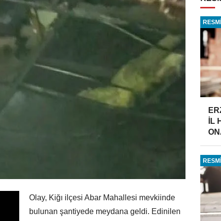
RESMİ
ER
İL
ONA
RESMİ
Olay, Kiğı ilçesi Abar Mahallesi mevkiinde
bulunan şantiyede meydana geldi. Edinilen