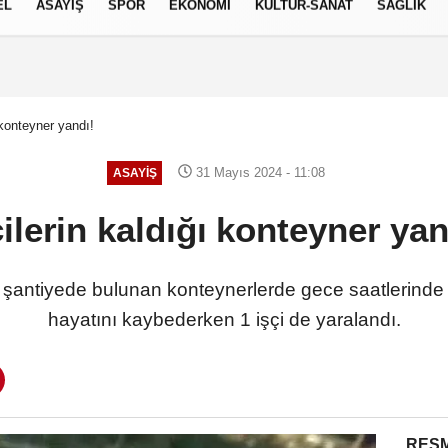
EL
ASAYİŞ
SPOR
EKONOMİ
KÜLTÜR-SANAT
SAĞLIK
7 AĞUSTOS 2026, CUMA
 konteyner yandı!
31 Mayıs 2024 - 11:08
ASAYİŞ
çilerin kaldığı konteyner yan
ir şantiyede bulunan konteynerlerde gece saatlerinde 
hayatını kaybederken 1 işçi de yaralandı.
RESM