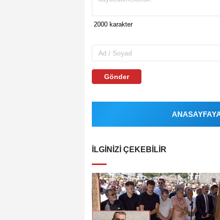
Gönder
ANASAYFAYA 
İLGINIZI ÇEKEBILIR