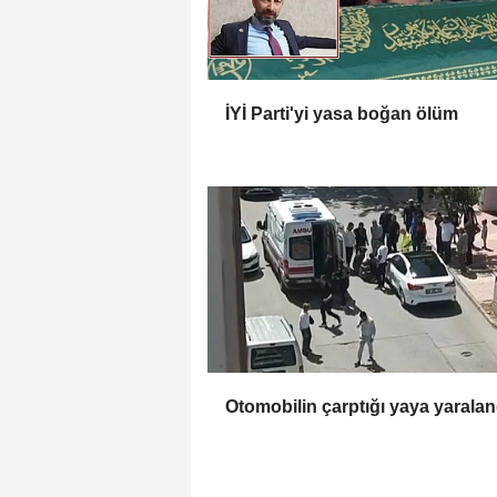
İYİ Parti'yi yasa boğan ölüm
Otomobilin çarptığı yaya yaral