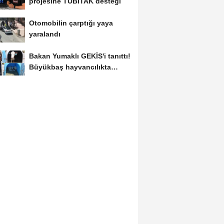
projesine TÜBİTAK desteği
Otomobilin çarptığı yaya
yaralandı
Bakan Yumaklı GEKİS'i tanıttı!
Büyükbaş hayvancılıkta
"dijital...