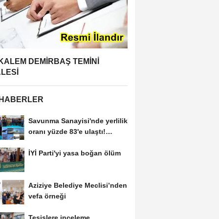
 KALEM DEMİRBAŞ TEMİNİ
ALESİ
 HABERLER
Savunma Sanayisi'nde yerlilik
oranı yüzde 83'e ulaştı!
Erzurum da...
İYİ Parti'yi yasa boğan ölüm
Aziziye Belediye Meclisi’nden
vefa örneği
Tesislere inceleme