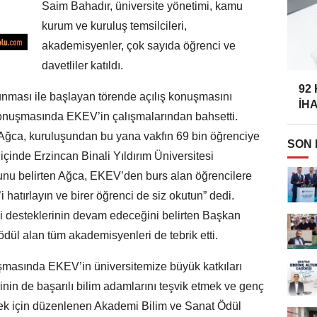
Saim Bahadır, üniversite yönetimi, kamu
kurum ve kuruluş temsilcileri,
akademisyenler, çok sayıda öğrenci ve
davetliler katıldı.
92
kunması ile başlayan törende açılış konuşmasını
İH
nuşmasında EKEV’in çalışmalarından bahsetti.
 Ağca, kuruluşundan bu yana vakfın 69 bin öğrenciye
SON
 içinde Erzincan Binali Yıldırım Üniversitesi
ğunu belirten Ağca, EKEV’den burs alan öğrencilere
hatırlayın ve birer öğrenci de siz okutun” dedi.
ki desteklerinin devam edeceğini belirten Başkan
ödül alan tüm akademisyenleri de tebrik etti.
uşmasında EKEV’in üniversitemize büyük katkıları
nin de başarılı bilim adamlarını teşvik etmek ve genç
rmek için düzenlenen Akademi Bilim ve Sanat Ödül