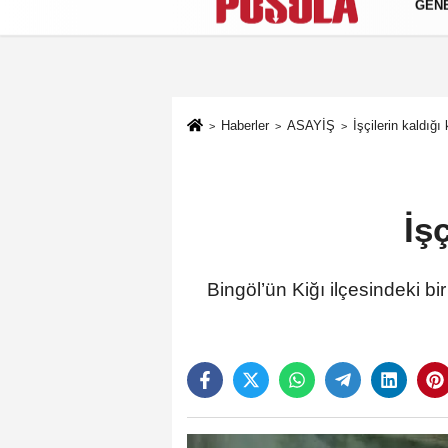
GEN
Künye
İletişim
Gizlilik Politikası
Haberler
ASAYİŞ
İşçilerin kaldığı
İş
Bingöl’ün Kiğı ilçesindeki b