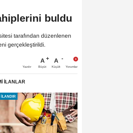
hiplerini buldu
sitesi tarafından düzenlenen
i gerçekleştirildi.
A
A
Büyüt
Küçült
Yazdır
Yorumlar
İ İLANLAR
 İLANDIR