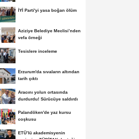
Erzurum da...
İYİ Parti'yi yasa boğan ölüm
Aziziye Belediye Meclisi’nden
vefa örneği
Tesislere inceleme
Erzurum'da sıvaların altından
tarih çıktı
Aracını yolun ortasında
durdurdu! Sürücüye saldırdı
Palandöken'de yaz kursu
coşkusu
ETÜ’lü akademisyenin