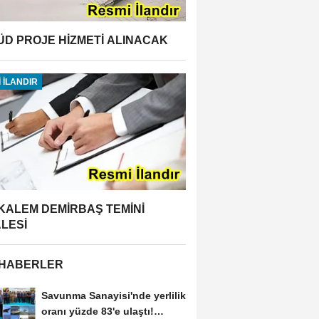
ÜD PROJE HİZMETİ ALINACAK
 İLANDIR
 KALEM DEMİRBAŞ TEMİNİ
ALESİ
 HABERLER
Savunma Sanayisi'nde yerlilik
oranı yüzde 83'e ulaştı!