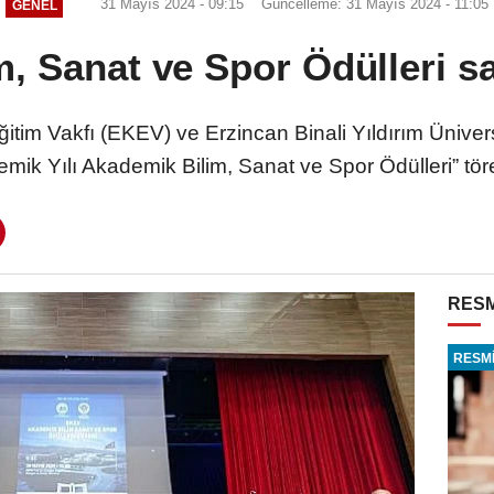
31 Mayıs 2024 - 09:15
Güncelleme: 31 Mayıs 2024 - 11:05
GENEL
, Sanat ve Spor Ödülleri sa
itim Vakfı (EKEV) ve Erzincan Binali Yıldırım Üniver
k Yılı Akademik Bilim, Sanat ve Spor Ödülleri” tören
RESM
RESMİ