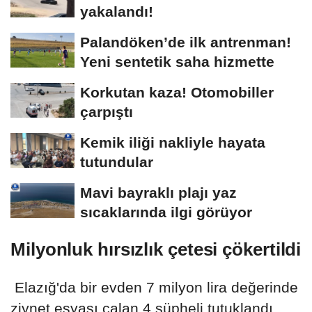
yakalandı!
Palandöken’de ilk antrenman!
Yeni sentetik saha hizmette
Korkutan kaza! Otomobiller
çarpıştı
Kemik iliği nakliyle hayata
tutundular
Mavi bayraklı plajı yaz
sıcaklarında ilgi görüyor
Milyonluk hırsızlık çetesi çökertildi
Elazığ'da bir evden 7 milyon lira değerinde
ziynet eşyası çalan 4 şüpheli tutuklandı.