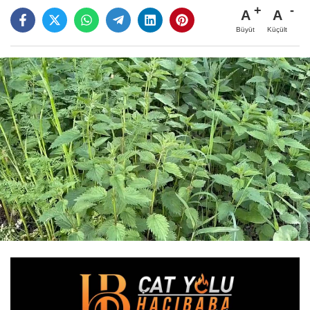
A
A
Büyüt
Küçült