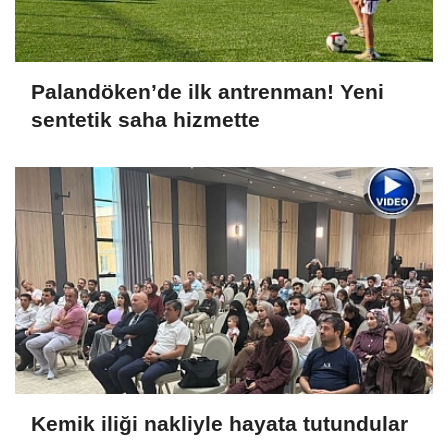
Palandöken’de ilk antrenman! Yeni
sentetik saha hizmette
Kemik iliği nakliyle hayata tutundular