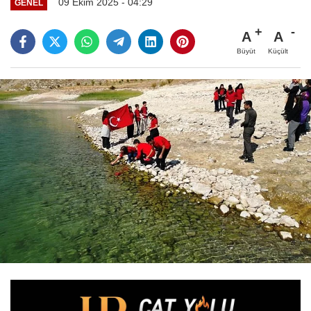
09 Ekim 2025 - 04:29
GENEL
A
A
Büyüt
Küçült