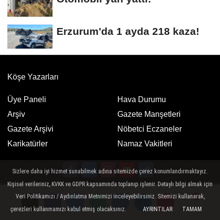
Erzurum'da 1 ayda 218 kaza!
Köşe Yazarları
Üye Paneli
Hava Durumu
Arşiv
Gazete Manşetleri
Gazete Arşivi
Nöbetci Eczaneler
Karikatürler
Namaz Vakitleri
Sizlere daha iyi hizmet sunabilmek adına sitemizde çerez konumlandırmaktayız.
Kişisel verileriniz, KVKK ve GDPR kapsamında toplanıp işlenir. Detaylı bilgi almak için
Google Play
App Store
Veri Politikamızı / Aydınlatma Metnimizi inceleyebilirsiniz. Sitemizi kullanarak,
ücretsiz indirin
ücretsiz indirin
çerezleri kullanmamızı kabul etmiş olacaksınız.
AYRINTILAR
TAMAM
Yorumlar
Yorumlar