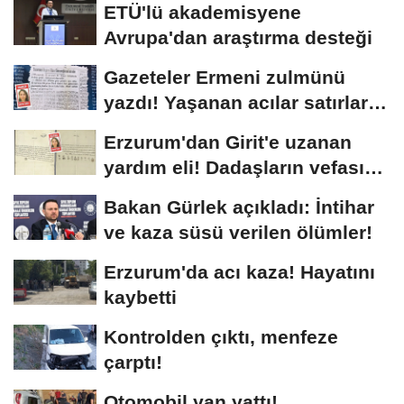
ETÜ'lü akademisyene
Avrupa'dan araştırma desteği
Gazeteler Ermeni zulmünü
yazdı! Yaşanan acılar satırlara
böyle...
Erzurum'dan Girit'e uzanan
yardım eli! Dadaşların vefası
arşivlerden...
Bakan Gürlek açıkladı: İntihar
ve kaza süsü verilen ölümler!
Erzurum'da acı kaza! Hayatını
kaybetti
Kontrolden çıktı, menfeze
çarptı!
Otomobil yan yattı!