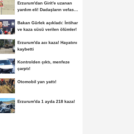
Erzurum'dan Girit'e uzanan
yardım eli! Dadaşların vefası
arşivlerden...
Bakan Gürlek açıkladı: İntihar
ve kaza süsü verilen ölümler!
Erzurum'da acı kaza! Hayatını
kaybetti
Kontrolden çıktı, menfeze
çarptı!
Otomobil yan yattı!
Erzurum'da 1 ayda 218 kaza!