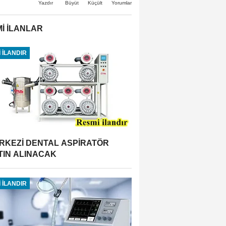
Büyüt
Küçült
Yazdır
Yorumlar
İ İLANLAR
 İLANDIR
RKEZİ DENTAL ASPİRATÖR
TIN ALINACAK
 İLANDIR