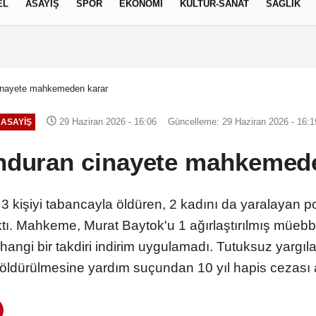
EL
ASAYİŞ
SPOR
EKONOMİ
KÜLTÜR-SANAT
SAĞLIK
8 AĞUSTOS 2026, CUMARTESI
inayete mahkemeden karar
29 Haziran 2026 - 16:06
Güncelleme: 29 Haziran 2026 - 16:1
ASAYİŞ
nduran cinayete mahkemede
te 3 kişiyi tabancayla öldüren, 2 kadını da yaralayan
ktı. Mahkeme, Murat Baytok'u 1 ağırlaştırılmış müebb
rhangi bir takdiri indirim uygulamadı. Tutuksuz yargıl
 öldürülmesine yardım suçundan 10 yıl hapis cezası a