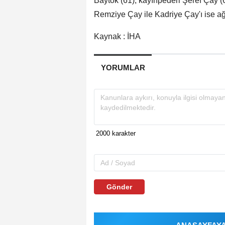
Baytok (61), kayınpederi Şeref Çay (
Remziye Çay ile Kadriye Çay'ı ise ağı
Kaynak : İHA
YORUMLAR
Gönder