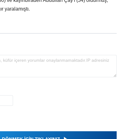
60) ve kayınbiraderi Abdullah Çay'ı (34) öldürmüş,
r yaralamıştı.