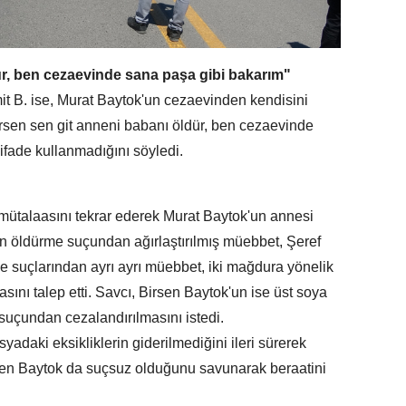
ür, ben cezaevinde sana paşa gibi bakarım"
t B. ise, Murat Baytok'un cezaevinden kendisini
Birsen sen git anneni babanı öldür, ben cezaevinde
ifade kullanmadığını söyledi.
mütalaasını tekrar ederek Murat Baytok'un annesi
n öldürme suçundan ağırlaştırılmış müebbet, Şeref
e suçlarından ayrı ayrı müebbet, iki mağdura yönelik
sını talep etti. Savcı, Birsen Baytok'un ise üst soya
suçundan cezalandırılmasını istedi.
daki eksikliklerin giderilmediğini ileri sürerek
Birsen Baytok da suçsuz olduğunu savunarak beraatini