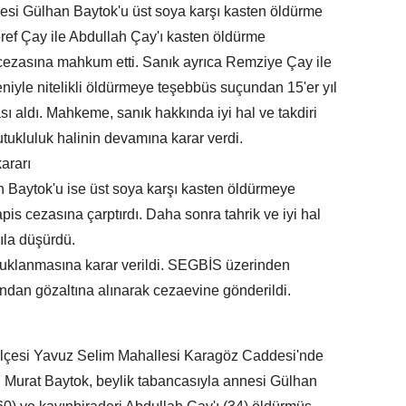
si Gülhan Baytok'u üst soya karşı kasten öldürme
ref Çay ile Abdullah Çay'ı kasten öldürme
 cezasına mahkum etti. Sanık ayrıca Remziye Çay ile
niyle nitelikli öldürmeye teşebbüs suçundan 15'er yıl
ı aldı. Mahkeme, sanık hakkında iyi hal ve takdiri
tukluluk halinin devamına karar verdi.
ararı
 Baytok'u ise üst soya karşı kasten öldürmeye
is cezasına çarptırdı. Daha sonra tahrik ve iyi hal
ıla düşürdü.
utuklanmasına karar verildi. SEGBİS üzerinden
ından gözaltına alınarak cezaevine gönderildi.
ilçesi Yavuz Selim Mahallesi Karagöz Caddesi'nde
Murat Baytok, beylik tabancasıyla annesi Gülhan