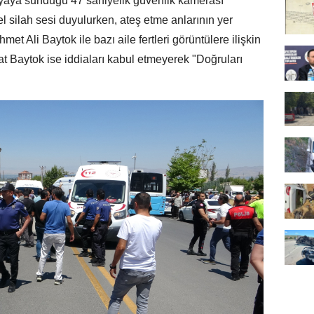
yaya sunduğu 47 saniyelik güvenlik kamerası
l silah sesi duyulurken, ateş etme anlarının yer
t Ali Baytok ile bazı aile fertleri görüntülere ilişkin
 Baytok ise iddiaları kabul etmeyerek "Doğruları