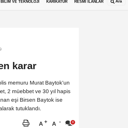
Ara
BİLİM VE TEKNOLOJİ
KARİKATÜR
RESMİ İLANLAR
9
n karar
 polis memuru Murat Baytok'un
et, 2 müebbet ve 30 yıl hapis
anan eşi Birsen Baytok ise
larak tutuklandı.
A
A