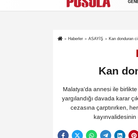
GEN
Künye
İletişim
Gizlilik Politikası
Haberler
ASAYİŞ
Kan donduran c
Kan do
Malatya'da annesi ile birlik
yargılandığı davada karar çı
cezasına çarptırırken, he
kayınvalidesinin