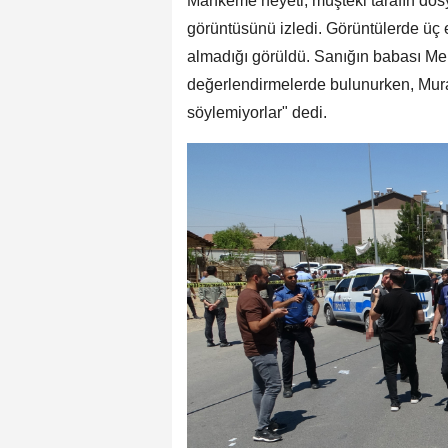
Mahkeme heyeti, müşteki tarafın dos
görüntüsünü izledi. Görüntülerde üç e
almadığı görüldü. Sanığın babası Mehme
değerlendirmelerde bulunurken, Murat
söylemiyorlar" dedi.