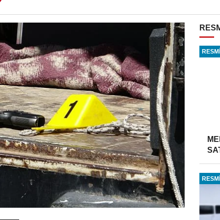
RESM
RESMİ
ME
SA
RESMİ