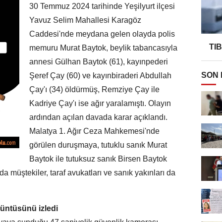
30 Temmuz 2024 tarihinde Yeşilyurt ilçesi
Yavuz Selim Mahallesi Karagöz
Caddesi'nde meydana gelen olayda polis
TI
memuru Murat Baytok, beylik tabancasıyla
annesi Gülhan Baytok (61), kayınpederi
SON
Şeref Çay (60) ve kayınbiraderi Abdullah
Çay'ı (34) öldürmüş, Remziye Çay ile
Kadriye Çay'ı ise ağır yaralamıştı. Olayın
ardından açılan davada karar açıklandı.
Malatya 1. Ağır Ceza Mahkemesi'nde
görülen duruşmaya, tutuklu sanık Murat
Baytok ile tutuksuz sanık Birsen Baytok
a müştekiler, taraf avukatları ve sanık yakınları da
rüntüsünü izledi