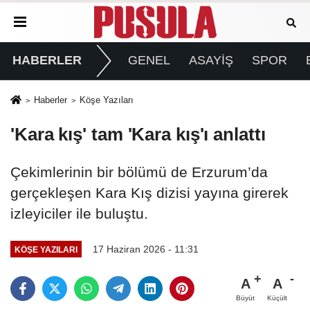
HABERLER
GENEL
ASAYİŞ
SPOR
Haberler
Köşe Yazıları
'Kara kış' tam 'Kara kış'ı anlattı
Çekimlerinin bir bölümü de Erzurum’da
gerçekleşen Kara Kış dizisi yayına girerek
izleyiciler ile buluştu.
17 Haziran 2026 - 11:31
KÖŞE YAZILARI
A
A
Büyüt
Küçült