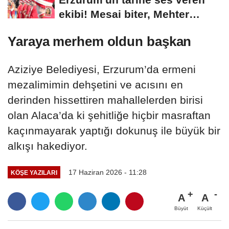
ekibi! Mesai biter, Mehter
başlar
Yaraya merhem oldun başkan
Aziziye Belediyesi, Erzurum’da ermeni
mezalimimin dehşetini ve acısını en
derinden hissettiren mahallelerden birisi
olan Alaca’da ki şehitliğe hiçbir masraftan
kaçınmayarak yaptığı dokunuş ile büyük bir
alkışı hakediyor.
17 Haziran 2026 - 11:28
KÖŞE YAZILARI
A
A
Büyüt
Küçült