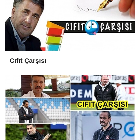
Cıfıt Çarşısı