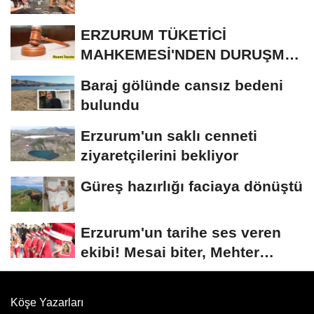
ERZURUM TÜKETİCİ
MAHKEMESİ'NDEN DURUŞMA
İLANI
Baraj gölünde cansız bedeni
bulundu
Erzurum'un saklı cenneti
ziyaretçilerini bekliyor
Güreş hazırlığı faciaya dönüştü
Erzurum'un tarihe ses veren
ekibi! Mesai biter, Mehter
başlar
Köşe Yazarları