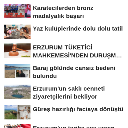
Karatecilerden bronz
madalyalık başarı
Yaz kulüplerinde dolu dolu tatil
ERZURUM TÜKETİCİ
MAHKEMESİ'NDEN DURUŞMA
İLANI
Baraj gölünde cansız bedeni
bulundu
Erzurum'un saklı cenneti
ziyaretçilerini bekliyor
Güreş hazırlığı faciaya dönüştü
Erzurum'un tarihe ses veren