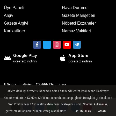
Üye Paneli
Hava Durumu
Arşiv
Gazete Manşetleri
Gazete Arşivi
Nöbetci Eczaneler
Karikatürler
Namaz Vakitleri
Google Play
App Store
ücretsiz indirin
ücretsiz indirin
Künye
İletişim
Gizlilik Politikası
Sizlere daha iyi hizmet sunabilmek adına sitemizde çerez konumlandırmaktayız.
Sitemizde bulunan yazı , video, fotoğraf ve haberlerin her hakkı saklıdır.
Kişisel verileriniz, KVKK ve GDPR kapsamında toplanıp işlenir. Detaylı bilgi almak için
İzinsiz veya kaynak gösterilemeden kullanılamaz.
Veri Politikamızı / Aydınlatma Metnimizi inceleyebilirsiniz. Sitemizi kullanarak,
çerezleri kullanmamızı kabul etmiş olacaksınız.
AYRINTILAR
TAMAM
Yorumlar
Yorumlar