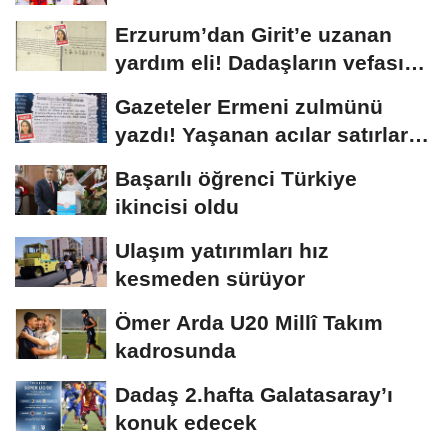
Erzurum’dan Girit’e uzanan
yardım eli! Dadaşların vefası
arşivlerden...
Gazeteler Ermeni zulmünü
yazdı! Yaşanan acılar satırlara
böyle...
Başarılı öğrenci Türkiye
ikincisi oldu
Ulaşım yatırımları hız
kesmeden sürüyor
Ömer Arda U20 Millî Takım
kadrosunda
Dadaş 2.hafta Galatasaray’ı
konuk edecek