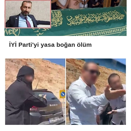
İYİ Parti'yi yasa boğan ölüm