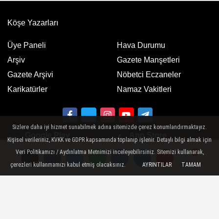
Köşe Yazarları
Üye Paneli
Hava Durumu
Arşiv
Gazete Manşetleri
Gazete Arşivi
Nöbetci Eczaneler
Karikatürler
Namaz Vakitleri
Sizlere daha iyi hizmet sunabilmek adına sitemizde çerez konumlandırmaktayız.
Google Play
App Store
Kişisel verileriniz, KVKK ve GDPR kapsamında toplanıp işlenir. Detaylı bilgi almak için
ücretsiz indirin
ücretsiz indirin
Veri Politikamızı / Aydınlatma Metnimizi inceleyebilirsiniz. Sitemizi kullanarak,
çerezleri kullanmamızı kabul etmiş olacaksınız.
AYRINTILAR
TAMAM
Yorumlar
Yorumlar
Künye
İletişim
Gizlilik Politikası
Sitemizde bulunan yazı , video, fotoğraf ve haberlerin her hakkı saklıdır.