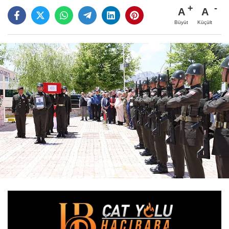
A
A
Büyüt
Küçült