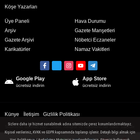
Köşe Yazarları
Üye Paneli
Hava Durumu
Arşiv
Gazete Manşetleri
Gazete Arşivi
Nöbetci Eczaneler
Karikatürler
Namaz Vakitleri
Google Play
App Store
ücretsiz indirin
ücretsiz indirin
Künye
İletişim
Gizlilik Politikası
Sizlere daha iyi hizmet sunabilmek adına sitemizde çerez konumlandırmaktayız.
Sitemizde bulunan yazı , video, fotoğraf ve haberlerin her hakkı saklıdır.
Kişisel verileriniz, KVKK ve GDPR kapsamında toplanıp işlenir. Detaylı bilgi almak için
İzinsiz veya kaynak gösterilemeden kullanılamaz.