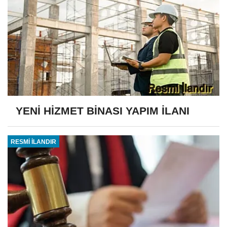
YENİ HİZMET BİNASI YAPIM İLANI
RESMİ İLANDIR