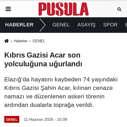
HABERLER
GENEL
ASAYİŞ
SPOR
Haberler
GENEL
Kıbrıs Gazisi Acar son
yolculuğuna uğurlandı
Elazığ’da hayatını kaybeden 74 yaşındaki
Kıbrıs Gazisi Şahin Acar, kılınan cenaze
namazı ve düzenlenen askeri törenin
ardından dualarla toprağa verildi.
11 Haziran 2026 - 15:08
GENEL