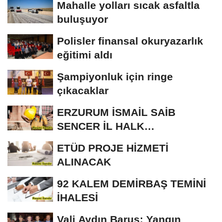
Mahalle yolları sıcak asfaltla
buluşuyor
Polisler finansal okuryazarlık
eğitimi aldı
Şampiyonluk için ringe
çıkacaklar
ERZURUM İSMAİL SAİB
SENCER İL HALK
KÜTÜPHANESİ BAKIM VE
ETÜD PROJE HİZMETİ
ONARIM...
ALINACAK
92 KALEM DEMİRBAŞ TEMİNİ
İHALESİ
Vali Aydın Baruş; Yangın