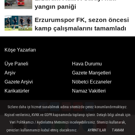
yangın paniği
Erzurumspor FK, sezon öncesi
kamp çalışmalarını tamamladı
Köşe Yazarları
Üye Paneli
Hava Durumu
Arşiv
Gazete Manşetleri
Gazete Arşivi
Nöbetci Eczaneler
Karikatürler
Namaz Vakitleri
Sizlere daha iyi hizmet sunabilmek adına sitemizde çerez konumlandırmaktayız.
Kişisel verileriniz, KVKK ve GDPR kapsamında toplanıp işlenir. Detaylı bilgi almak için
Google Play
App Store
Veri Politikamızı / Aydınlatma Metnimizi inceleyebilirsiniz. Sitemizi kullanarak,
ücretsiz indirin
ücretsiz indirin
çerezleri kullanmamızı kabul etmiş olacaksınız.
AYRINTILAR
TAMAM
Yorumlar
Yorumlar