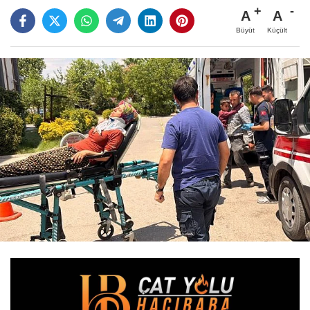
A
A
Büyüt
Küçült