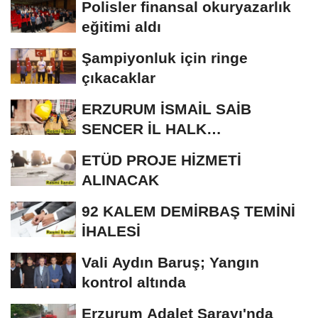
Polisler finansal okuryazarlık
eğitimi aldı
Şampiyonluk için ringe
çıkacaklar
ERZURUM İSMAİL SAİB
SENCER İL HALK
KÜTÜPHANESİ BAKIM VE
ETÜD PROJE HİZMETİ
ONARIM...
ALINACAK
92 KALEM DEMİRBAŞ TEMİNİ
İHALESİ
Vali Aydın Baruş; Yangın
kontrol altında
Erzurum Adalet Sarayı'nda