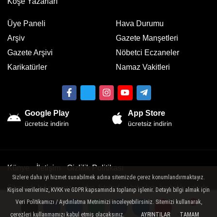
Köşe Yazarları
Üye Paneli
Hava Durumu
Arşiv
Gazete Manşetleri
Gazete Arşivi
Nöbetci Eczaneler
Karikatürler
Namaz Vakitleri
Google Play
App Store
ücretsiz indirin
ücretsiz indirin
Künye
İletişim
Gizlilik Politikası
Sizlere daha iyi hizmet sunabilmek adına sitemizde çerez konumlandırmaktayız.
Sitemizde bulunan yazı , video, fotoğraf ve haberlerin her hakkı saklıdır.
Kişisel verileriniz, KVKK ve GDPR kapsamında toplanıp işlenir. Detaylı bilgi almak için
İzinsiz veya kaynak gösterilemeden kullanılamaz.
Veri Politikamızı / Aydınlatma Metnimizi inceleyebilirsiniz. Sitemizi kullanarak,
çerezleri kullanmamızı kabul etmiş olacaksınız.
AYRINTILAR
TAMAM
Yorumlar
Yorumlar