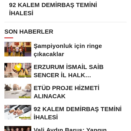
92 KALEM DEMİRBAŞ TEMİNİ
İHALESİ
SON HABERLER
Şampiyonluk için ringe
çıkacaklar
ERZURUM İSMAİL SAİB
SENCER İL HALK
KÜTÜPHANESİ BAKIM VE
ETÜD PROJE HİZMETİ
ONARIM...
ALINACAK
92 KALEM DEMİRBAŞ TEMİNİ
İHALESİ
Vali Aydın Baruş; Yangın