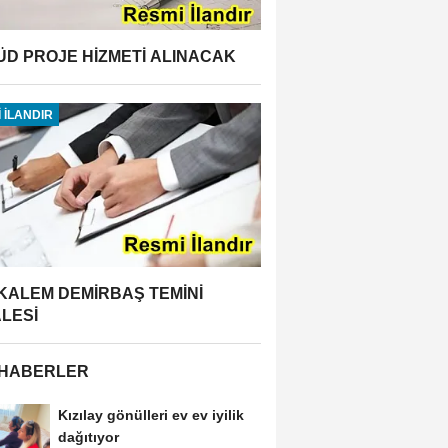
ÜD PROJE HİZMETİ ALINACAK
 İLANDIR
 KALEM DEMİRBAŞ TEMİNİ
ALESİ
 HABERLER
Kızılay gönülleri ev ev iyilik
dağıtıyor