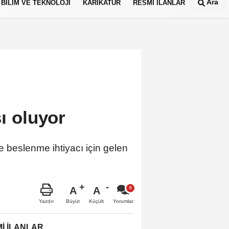
Ara
BİLİM VE TEKNOLOJİ
KARİKATÜR
RESMİ İLANLAR
sı oluyor
e beslenme ihtiyacı için gelen
A
A
Büyüt
Küçült
Yazdır
Yorumlar
İ İLANLAR