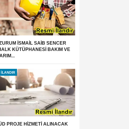
ZURUM İSMAİL SAİB SENCER
 HALK KÜTÜPHANESİ BAKIM VE
RIM...
 İLANDIR
ÜD PROJE HİZMETİ ALINACAK