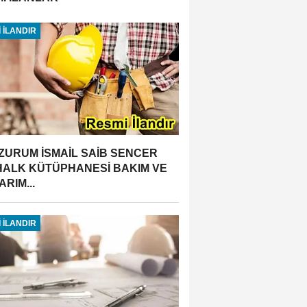
 İLANDIR
ZURUM İSMAİL SAİB SENCER
 HALK KÜTÜPHANESİ BAKIM VE
RIM...
 İLANDIR