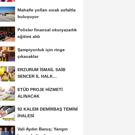
Mahalle yolları sıcak asfaltla
buluşuyor
Polisler finansal okuryazarlık
eğitimi aldı
Şampiyonluk için ringe
çıkacaklar
ERZURUM İSMAİL SAİB
SENCER İL HALK
KÜTÜPHANESİ BAKIM VE
ETÜD PROJE HİZMETİ
ONARIM...
ALINACAK
92 KALEM DEMİRBAŞ TEMİNİ
İHALESİ
Vali Aydın Baruş; Yangın