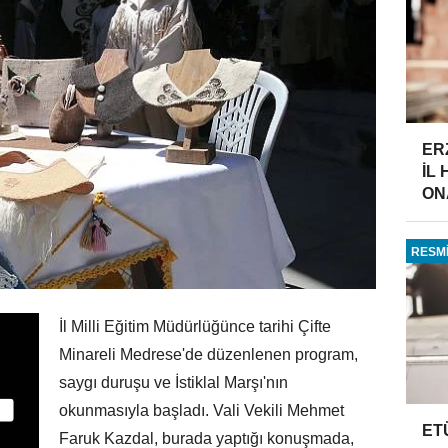
ER
İL
ONA
RESMİ
İl Milli Eğitim Müdürlüğünce tarihi Çifte
Minareli Medrese'de düzenlenen program,
saygı duruşu ve İstiklal Marşı'nın
okunmasıyla başladı. Vali Vekili Mehmet
ET
Faruk Kazdal, burada yaptığı konuşmada,