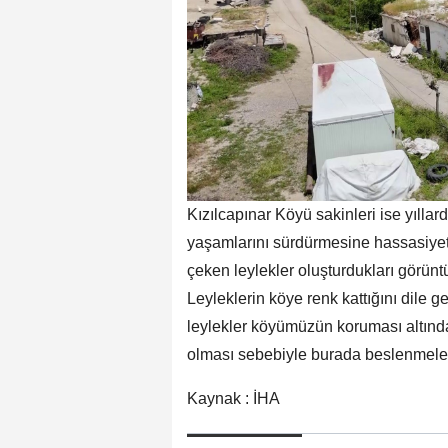
Kızılcapınar Köyü sakinleri ise yıllar
yaşamlarını sürdürmesine hassasiyet g
çeken leylekler oluşturdukları görüntü
Leyleklerin köye renk kattığını dile 
leylekler köyümüzün koruması altında. 
olması sebebiyle burada beslenmeler
Kaynak : İHA