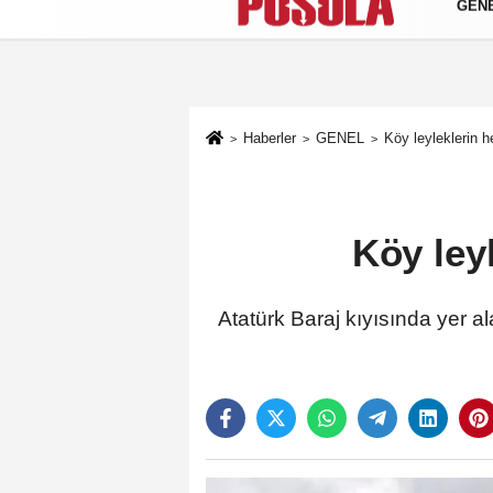
GEN
Künye
İletişim
Gizlilik Politikası
Haberler
GENEL
Köy leyleklerin h
Köy leyl
Atatürk Baraj kıyısında yer a