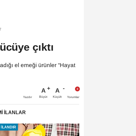
7
ücüye çıktı
ladığı el emeği ürünler “Hayat
A
A
Büyüt
Küçült
Yazdır
Yorumlar
İ İLANLAR
 İLANDIR