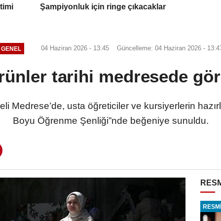
timi
Şampiyonluk için ringe çıkacaklar
04 Haziran 2026 - 13:45
Güncelleme: 04 Haziran 2026 - 13:4
GENEL
rünler tarihi medresede gör
eli Medrese’de, usta öğreticiler ve kursiyerlerin hazır
Boyu Öğrenme Şenliği”nde beğeniye sunuldu.
RESM
RESMİ