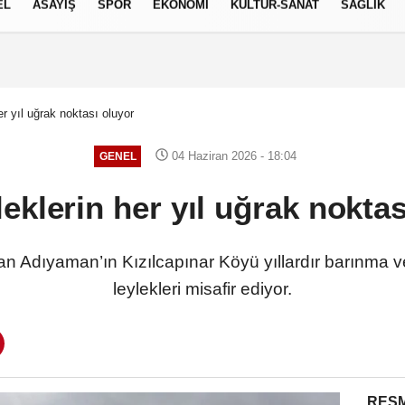
EL
ASAYİŞ
SPOR
EKONOMİ
KÜLTÜR-SANAT
SAĞLIK
7 AĞUSTOS 2026, CUMA
er yıl uğrak noktası oluyor
04 Haziran 2026 - 18:04
GENEL
eklerin her yıl uğrak nokta
lan Adıyaman’ın Kızılcapınar Köyü yıllardır barınma v
leylekleri misafir ediyor.
RESM