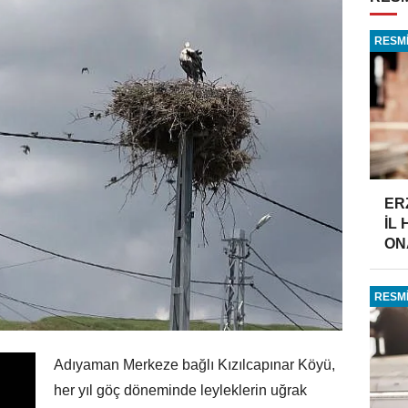
RESMİ
ER
İL
ONA
RESMİ
Adıyaman Merkeze bağlı Kızılcapınar Köyü,
her yıl göç döneminde leyleklerin uğrak