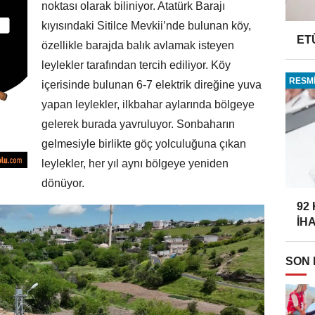
noktası olarak biliniyor. Atatürk Barajı
kıyısındaki Sitilce Mevkii’nde bulunan köy,
ET
özellikle barajda balık avlamak isteyen
leylekler tarafından tercih ediliyor. Köy
RESMİ
içerisinde bulunan 6-7 elektrik direğine yuva
yapan leylekler, ilkbahar aylarında bölgeye
gelerek burada yavruluyor. Sonbaharın
gelmesiyle birlikte göç yolculuğuna çıkan
leylekler, her yıl aynı bölgeye yeniden
dönüyor.
92
İH
SON