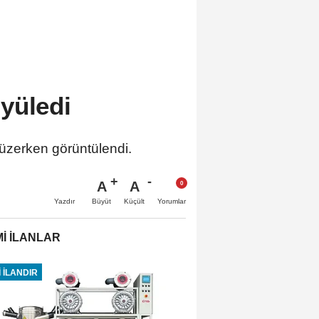
yüledi
 yüzerken görüntülendi.
A
A
Büyüt
Küçült
Yazdır
Yorumlar
İ İLANLAR
 İLANDIR