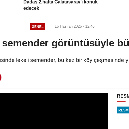
Dadaş 2.hafta Galatasaray’ı konuk
edecek
16 Haziran 2026 - 12:46
GENEL
i semender görüntüsüyle bü
çesinde lekeli semender, bu kez bir köy çeşmesinde
RESM
RESMİ