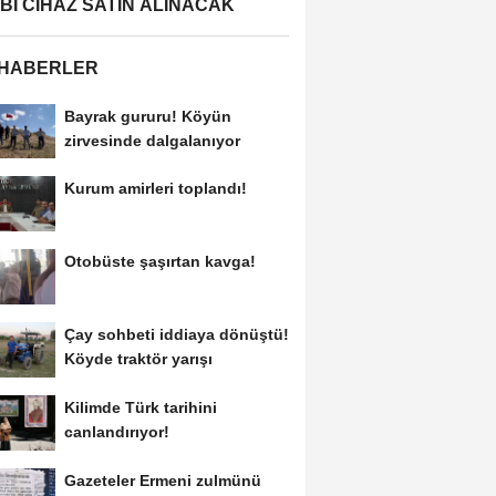
BBİ CİHAZ SATIN ALINACAK
 HABERLER
Bayrak gururu! Köyün
zirvesinde dalgalanıyor
Kurum amirleri toplandı!
Otobüste şaşırtan kavga!
Çay sohbeti iddiaya dönüştü!
Köyde traktör yarışı
Kilimde Türk tarihini
canlandırıyor!
Gazeteler Ermeni zulmünü