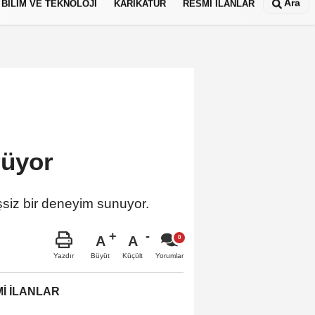
Ara
BİLİM VE TEKNOLOJİ
KARİKATÜR
RESMİ İLANLAR
ürüyor
 eşsiz bir deneyim sunuyor.
A
A
Büyüt
Küçült
Yazdır
Yorumlar
İ İLANLAR