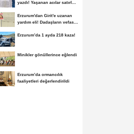
yazdı! Yaşanan acılar satırlara
böyle...
Erzurum'dan Girit'e uzanan
yardım eli! Dadaşların vefası
arşivlerden...
Erzurum’da 1 ayda 218 kaza!
Minikler gönüllerince eğlendi
Erzurum’da ormancılık
faaliyetleri değerlendirildi