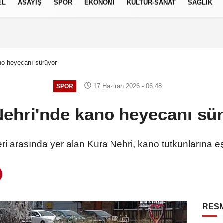
EL
ASAYİŞ
SPOR
EKONOMİ
KÜLTÜR-SANAT
SAĞLIK
8 AĞUSTOS 2026, CUMARTESI
ano heyecanı sürüyor
17 Haziran 2026 - 06:48
SPOR
Nehri'nde kano heyecanı s
eri arasında yer alan Kura Nehri, kano tutkunlarına
RESM