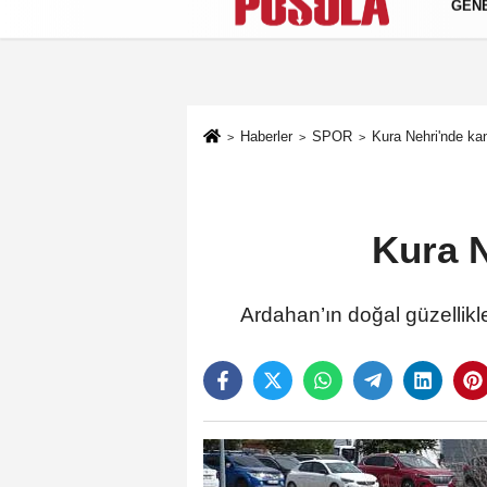
GEN
Künye
İletişim
Gizlilik Politikası
Haberler
SPOR
Kura Nehri'nde k
Kura 
Ardahan’ın doğal güzellikl