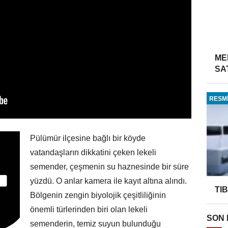
ME
SA
RESMİ
Pülümür ilçesine bağlı bir köyde
vatandaşların dikkatini çeken lekeli
semender, çeşmenin su haznesinde bir süre
yüzdü. O anlar kamera ile kayıt altına alındı.
TI
Bölgenin zengin biyolojik çeşitliliğinin
önemli türlerinden biri olan lekeli
SON
semenderin, temiz suyun bulunduğu