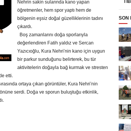
TI
Nehrin sakin sularında kano yapan
öğretmenler, hem spor yaptı hem de
SON
bölgenin eşsiz doğal güzelliklerinin tadını
çıkardı.
Boş zamanlarını doğa sporlarıyla
değerlendiren Fatih yaldız ve Sercan
Yazıcıoğlu, Kura Nehri'nin kano için uygun
bir parkur sunduğunu belirterek, bu tür
aktivitelerin doğayla bağ kurmak ve stresten
e etti.
ırasında ortaya çıkan görüntüler, Kura Nehri'nin
 önüne serdi. Doğa ve sporun buluştuğu etkinlik,
dı.