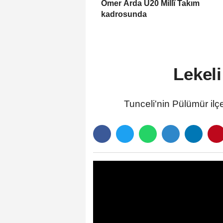
Ömer Arda U20 Millî Takım
kadrosunda
Lekel
Tunceli'nin Pülümür il