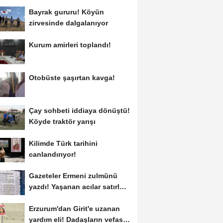
Bayrak gururu! Köyün
zirvesinde dalgalanıyor
Kurum amirleri toplandı!
Otobüste şaşırtan kavga!
Çay sohbeti iddiaya dönüştü!
Köyde traktör yarışı
Kilimde Türk tarihini
canlandırıyor!
Gazeteler Ermeni zulmünü
yazdı! Yaşanan acılar satırlara
böyle...
Erzurum'dan Girit'e uzanan
yardım eli! Dadaşların vefası