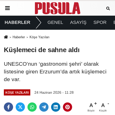
HABERLER
GENEL
ASAYİŞ
SPOR
Haberler
Köşe Yazıları
Küşlemeci de sahne aldı
UNESCO’nun ‘gastronomi şehri’ olarak
listesine giren Erzurum’da artık küşlemeci
de var.
24 Haziran 2026 - 11:28
KÖŞE YAZILARI
A
A
Büyüt
Küçült