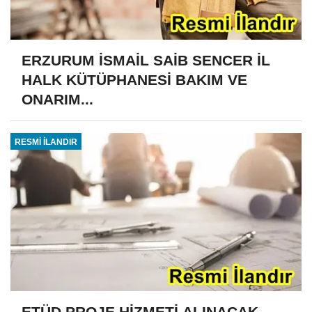
ERZURUM İSMAİL SAİB SENCER İL
HALK KÜTÜPHANESİ BAKIM VE
ONARIM...
RESMİ İLANDIR
ETÜD PROJE HİZMETİ ALINACAK