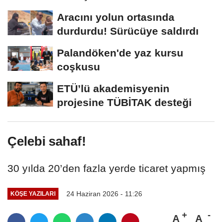
Aracını yolun ortasında
durdurdu! Sürücüye saldırdı
Palandöken'de yaz kursu
coşkusu
ETÜ’lü akademisyenin
projesine TÜBİTAK desteği
Çelebi sahaf!
30 yılda 20’den fazla yerde ticaret yapmış
24 Haziran 2026 - 11:26
KÖŞE YAZILARI
A
A