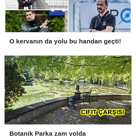
O kervanın da yolu bu handan geçti!
Botanik Parka zam yolda