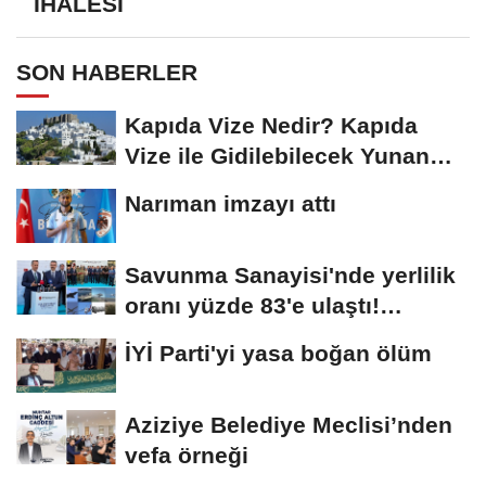
İHALESİ
SON HABERLER
Kapıda Vize Nedir? Kapıda
Vize ile Gidilebilecek Yunan
Adaları
Narıman imzayı attı
Savunma Sanayisi'nde yerlilik
oranı yüzde 83'e ulaştı!
Erzurum da...
İYİ Parti'yi yasa boğan ölüm
Aziziye Belediye Meclisi’nden
vefa örneği