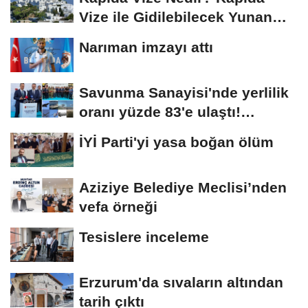
Vize ile Gidilebilecek Yunan
Adaları
Narıman imzayı attı
Savunma Sanayisi'nde yerlilik
oranı yüzde 83'e ulaştı!
Erzurum da...
İYİ Parti'yi yasa boğan ölüm
Aziziye Belediye Meclisi’nden
vefa örneği
Tesislere inceleme
Erzurum'da sıvaların altından
tarih çıktı