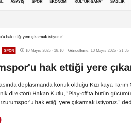
EL
ASAYİŞ
SPOR
EKONOMİ
KÜLTÜR-SANAT
SAĞLIK
6 AĞUSTOS 2026, PERŞEMBE
r'u hak ettiği yere çıkarmak istiyoruz'
10 Mayıs 2025 - 19:10
Güncelleme: 10 Mayıs 2025 - 21:35
SPOR
mspor'u hak ettiği yere çıka
aftasında deplasmanda konuk olduğu Kızılkaya Tarım 
ik direktörü Hakan Kutlu, "Play-off'ta bütün gücümü
rzurumspor'u hak ettiği yere çıkarmak istiyoruz." ded