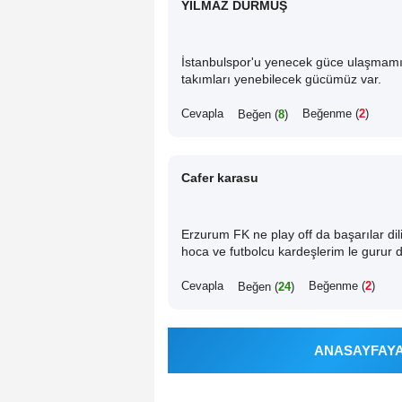
YILMAZ DURMUŞ
İstanbulspor'u yenecek güce ulaşmamı
takımları yenebilecek gücümüz var.
Cevapla
Beğenme (
2
)
Beğen (
8
)
Cafer karasu
Erzurum FK ne play off da başarılar di
hoca ve futbolcu kardeşlerim le gurur
Cevapla
Beğenme (
2
)
Beğen (
24
)
ANASAYFAYA 