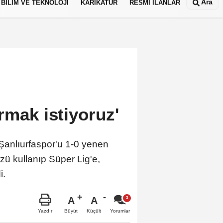
Ara
BİLİM VE TEKNOLOJİ
KARİKATÜR
RESMİ İLANLAR
rmak istiyoruz'
Şanlıurfaspor'u 1-0 yenen
zü kullanıp Süper Lig'e,
i.
A
A
Büyüt
Küçült
Yazdır
Yorumlar