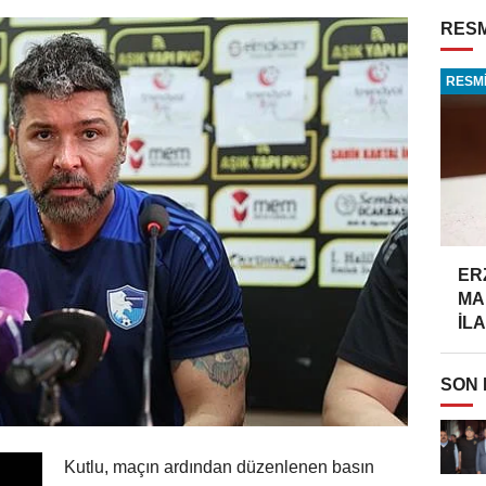
RESM
RESMİ
ER
MA
İLA
SON
Kutlu, maçın ardından düzenlenen basın