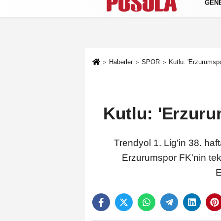
GEN
Künye
İletişim
Gizlilik Politikası
Haberler
SPOR
Kutlu: 'Erzurumspo
Kutlu: 'Erzuru
Trendyol 1. Lig'in 38. h
Erzurumspor FK'nin tekn
E