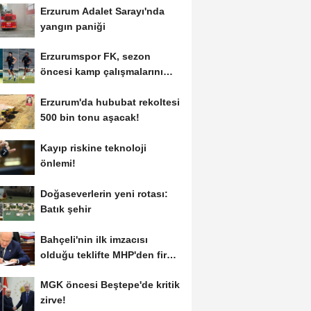
Erzurum Adalet Sarayı'nda
yangın paniği
Erzurumspor FK, sezon
öncesi kamp çalışmalarını
tamamladı
Erzurum'da hububat rekoltesi
500 bin tonu aşacak!
Kayıp riskine teknoloji
önlemi!
Doğaseverlerin yeni rotası:
Batık şehir
Bahçeli'nin ilk imzacısı
olduğu teklifte MHP'den fire
var!
MGK öncesi Beştepe'de kritik
zirve!