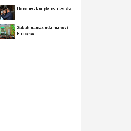
Husumet barışla son buldu
Sabah namazında manevi
buluşma