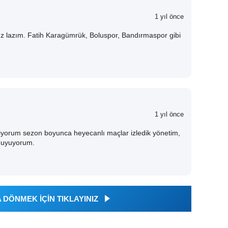
1 yıl önce
z lazım. Fatih Karagümrük, Boluspor, Bandırmaspor gibi
1 yıl önce
liyorum sezon boyunca heyecanlı maçlar izledik yönetim,
 duyuyorum.
DÖNMEK İÇİN TIKLAYINIZ