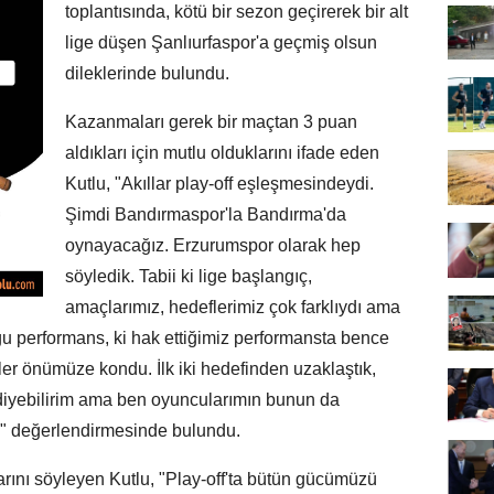
toplantısında, kötü bir sezon geçirerek bir alt
lige düşen Şanlıurfaspor'a geçmiş olsun
dileklerinde bulundu.
Kazanmaları gerek bir maçtan 3 puan
aldıkları için mutlu olduklarını ifade eden
Kutlu, "Akıllar play-off eşleşmesindeydi.
Şimdi Bandırmaspor'la Bandırma'da
oynayacağız. Erzurumspor olarak hep
söyledik. Tabii ki lige başlangıç,
amaçlarımız, hedeflerimiz çok farklıydı ama
u performans, ki hak ettiğimiz performansta bence
ller önümüze kondu. İlk iki hedefinden uzaklaştık,
 diyebilirim ama ben oyuncularımın bunun da
" değerlendirmesinde bulundu.
arını söyleyen Kutlu, "Play-off'ta bütün gücümüzü