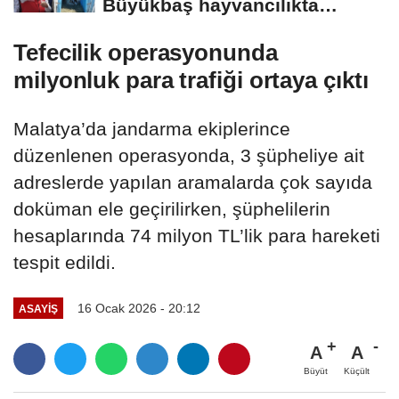
Büyükbaş hayvancılıkta
"dijital...
Tefecilik operasyonunda
milyonluk para trafiği ortaya çıktı
Malatya’da jandarma ekiplerince
düzenlenen operasyonda, 3 şüpheliye ait
adreslerde yapılan aramalarda çok sayıda
doküman ele geçirilirken, şüphelilerin
hesaplarında 74 milyon TL’lik para hareketi
tespit edildi.
16 Ocak 2026 - 20:12
ASAYİŞ
A
A
Büyüt
Küçült