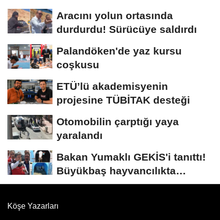
Aracını yolun ortasında
durdurdu! Sürücüye saldırdı
Palandöken'de yaz kursu
coşkusu
ETÜ’lü akademisyenin
projesine TÜBİTAK desteği
Otomobilin çarptığı yaya
yaralandı
Bakan Yumaklı GEKİS'i tanıttı!
Büyükbaş hayvancılıkta
"dijital...
Köşe Yazarları