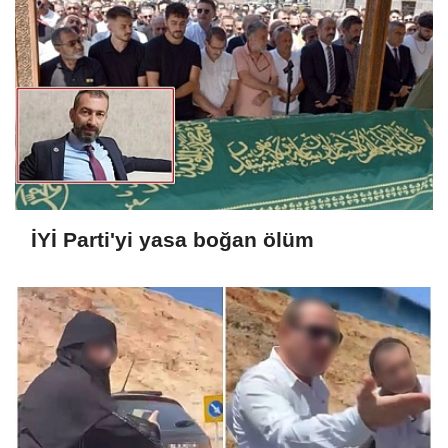
İYİ Parti'yi yasa boğan ölüm