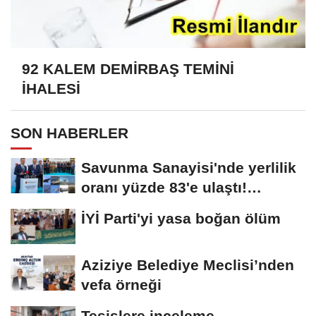
92 KALEM DEMİRBAŞ TEMİNİ
İHALESİ
SON HABERLER
Savunma Sanayisi'nde yerlilik
oranı yüzde 83'e ulaştı!
Erzurum da...
İYİ Parti'yi yasa boğan ölüm
Aziziye Belediye Meclisi’nden
vefa örneği
Tesislere inceleme