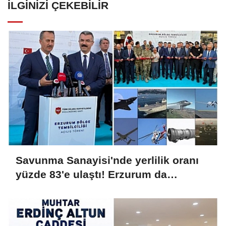
İLGINIZI ÇEKEBILIR
Savunma Sanayisi'nde yerlilik oranı
yüzde 83'e ulaştı! Erzurum da
ekosisteme dahil oluyor