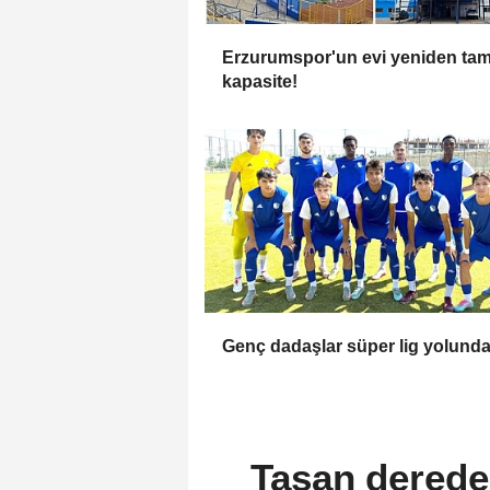
Erzurumspor'un evi yeniden ta
kapasite!
Genç dadaşlar süper lig yolund
Taşan dered