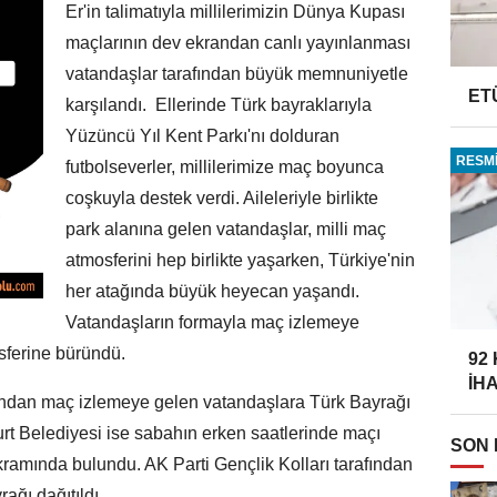
Er'in talimatıyla millilerimizin Dünya Kupası
maçlarının dev ekrandan canlı yayınlanması
vatandaşlar tarafından büyük memnuniyetle
ET
karşılandı. Ellerinde Türk bayraklarıyla
Yüzüncü Yıl Kent Parkı'nı dolduran
RESMİ
futbolseverler, millilerimize maç boyunca
coşkuyla destek verdi. Aileleriyle birlikte
park alanına gelen vatandaşlar, milli maç
atmosferini hep birlikte yaşarken, Türkiye'nin
her atağında büyük heyecan yaşandı.
Vatandaşların formayla maç izlemeye
sferine büründü.
92
İH
ından maç izlemeye gelen vatandaşlara Türk Bayrağı
yurt Belediyesi ise sabahın erken saatlerinde maçı
SON
ramında bulundu. AK Parti Gençlik Kolları tarafından
ağı dağıtıldı.