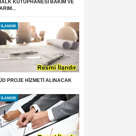
 HALK KÜTÜPHANESİ BAKIM VE
RIM...
 İLANDIR
ÜD PROJE HİZMETİ ALINACAK
 İLANDIR