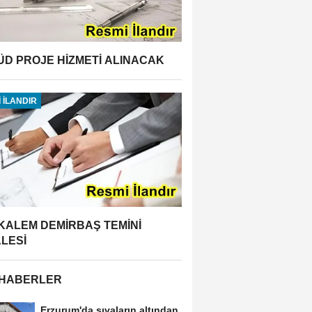
ÜD PROJE HİZMETİ ALINACAK
 İLANDIR
 KALEM DEMİRBAŞ TEMİNİ
ALESİ
 HABERLER
Erzurum'da sıvaların altından