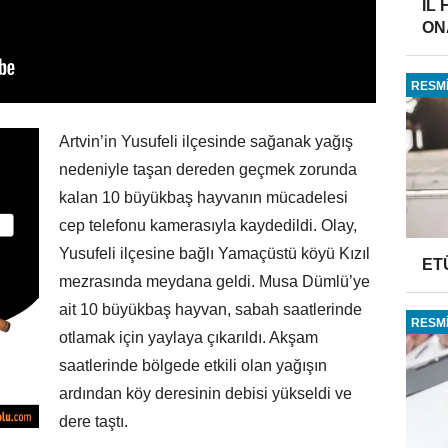
İL
ONA
RESMİ
Artvin’in Yusufeli ilçesinde sağanak yağış
nedeniyle taşan dereden geçmek zorunda
kalan 10 büyükbaş hayvanın mücadelesi
cep telefonu kamerasıyla kaydedildi. Olay,
Yusufeli ilçesine bağlı Yamaçüstü köyü Kızıl
ET
mezrasında meydana geldi. Musa Dümlü’ye
ait 10 büyükbaş hayvan, sabah saatlerinde
RESMİ
otlamak için yaylaya çıkarıldı. Akşam
saatlerinde bölgede etkili olan yağışın
ardından köy deresinin debisi yükseldi ve
dere taştı.