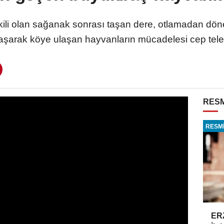
 etkili olan sağanak sonrası taşan dere, otlamadan 
ları aşarak köye ulaşan hayvanların mücadelesi cep t
RESM
RESMİ
ER