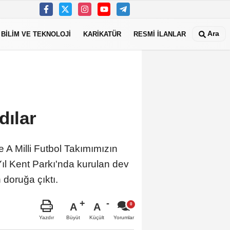
Ara
BİLİM VE TEKNOLOJİ
KARİKATÜR
RESMİ İLANLAR
dılar
A Milli Futbol Takımımızın
ıl Kent Parkı'nda kurulan dev
an doruğa çıktı.
A
A
Büyüt
Küçült
Yazdır
Yorumlar