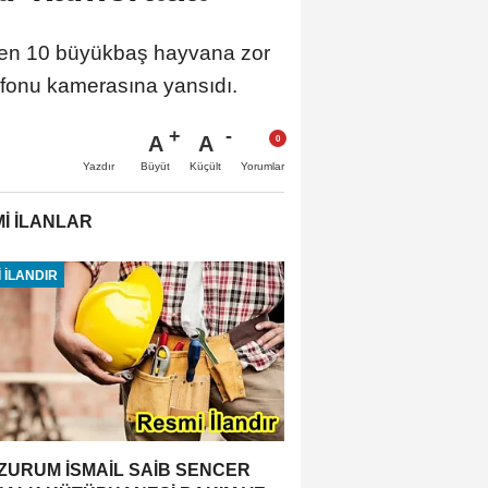
dönen 10 büyükbaş hayvana zor
elefonu kamerasına yansıdı.
A
A
Büyüt
Küçült
Yazdır
Yorumlar
İ İLANLAR
 İLANDIR
ZURUM İSMAİL SAİB SENCER