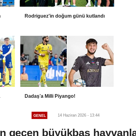
m
Rodriguez'in doğum günü kutlandı
a
Dadaş’a Milli Piyango!
14 Haziran 2026 - 13:44
GENEL
en geçen büyükbaş hayvan