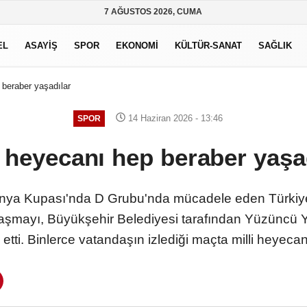
7 AĞUSTOS 2026, CUMA
EL
ASAYİŞ
SPOR
EKONOMİ
KÜLTÜR-SANAT
SAĞLIK
 beraber yaşadılar
14 Haziran 2026 - 13:46
SPOR
i heyecanı hep beraber yaşa
ünya Kupası'nda D Grubu'nda mücadele eden Türkiye 
ılaşmayı, Büyükşehir Belediyesi tarafından Yüzüncü Y
etti. Binlerce vatandaşın izlediği maçta milli heyec