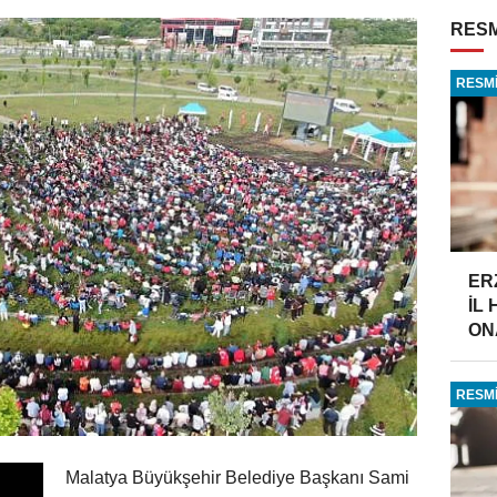
RESM
RESMİ
ER
İL
ONA
RESMİ
Malatya Büyükşehir Belediye Başkanı Sami