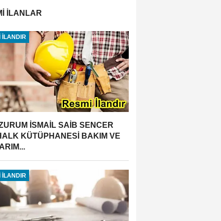
İ İLANLAR
 İLANDIR
ZURUM İSMAİL SAİB SENCER
 HALK KÜTÜPHANESİ BAKIM VE
RIM...
 İLANDIR