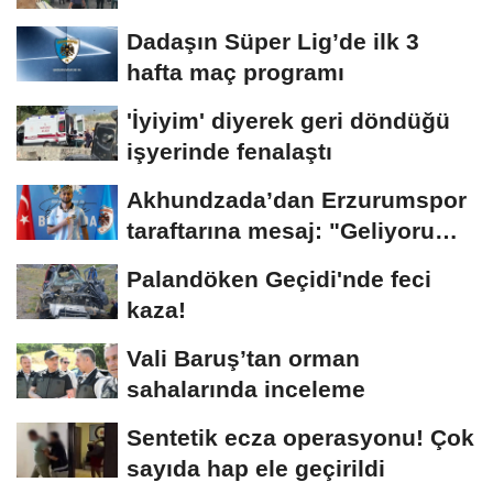
Dadaşın Süper Lig’de ilk 3
hafta maç programı
'İyiyim' diyerek geri döndüğü
işyerinde fenalaştı
Akhundzada’dan Erzurumspor
taraftarına mesaj: "Geliyorum
Dadaşlar!"...
Palandöken Geçidi'nde feci
kaza!
Vali Baruş’tan orman
sahalarında inceleme
Sentetik ecza operasyonu! Çok
sayıda hap ele geçirildi