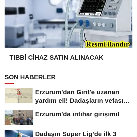
TIBBİ CİHAZ SATIN ALINACAK
SON HABERLER
Erzurum'dan Girit'e uzanan
yardım eli! Dadaşların vefası
arşivlerden...
Erzurum'da intihar girişimi!
Dadaşın Süper Lig’de ilk 3