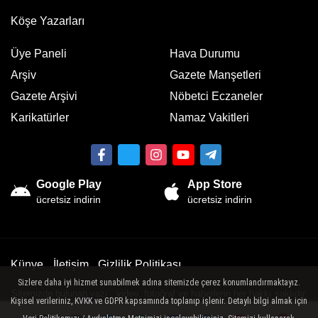
Köşe Yazarları
Üye Paneli
Hava Durumu
Arşiv
Gazete Manşetleri
Gazete Arşivi
Nöbetci Eczaneler
Karikatürler
Namaz Vakitleri
Google Play
App Store
ücretsiz indirin
ücretsiz indirin
Künye
İletişim
Gizlilik Politikası
Sizlere daha iyi hizmet sunabilmek adına sitemizde çerez konumlandırmaktayız.
Sitemizde bulunan yazı , video, fotoğraf ve haberlerin her hakkı saklıdır.
Kişisel verileriniz, KVKK ve GDPR kapsamında toplanıp işlenir. Detaylı bilgi almak için
İzinsiz veya kaynak gösterilemeden kullanılamaz.