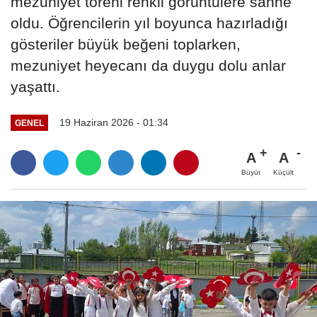
mezuniyet töreni renkli görüntülere sahne
oldu. Öğrencilerin yıl boyunca hazırladığı
gösteriler büyük beğeni toplarken,
mezuniyet heyecanı da duygu dolu anlar
yaşattı.
19 Haziran 2026 - 01:34
GENEL
A
A
Büyüt
Küçült