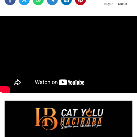
Büyüt
Küçült