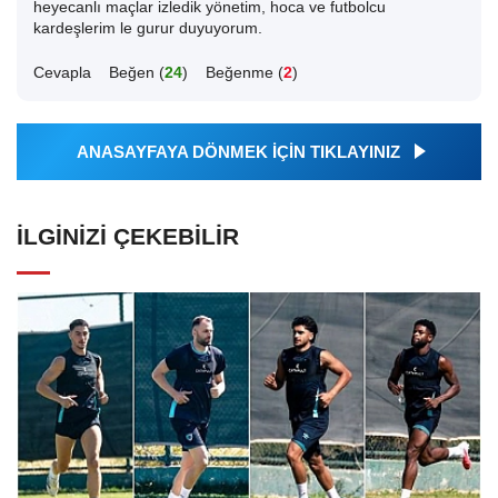
heyecanlı maçlar izledik yönetim, hoca ve futbolcu
kardeşlerim le gurur duyuyorum.
Cevapla
Beğen (
24
)
Beğenme (
2
)
ANASAYFAYA DÖNMEK İÇİN TIKLAYINIZ
İLGINIZI ÇEKEBILIR