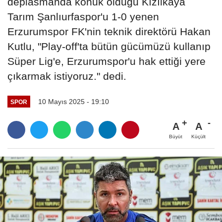
deplasmanda konuk olduğu Kızılkaya
Tarım Şanlıurfaspor'u 1-0 yenen
Erzurumspor FK'nin teknik direktörü Hakan
Kutlu, "Play-off'ta bütün gücümüzü kullanıp
Süper Lig'e, Erzurumspor'u hak ettiği yere
çıkarmak istiyoruz." dedi.
10 Mayıs 2025 - 19:10
SPOR
A
A
Büyüt
Küçült