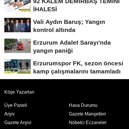
92 KALEM DEMİRBAŞ TEMİNİ
İHALESİ
Vali Aydın Baruş; Yangın
kontrol altında
Erzurum Adalet Sarayı'nda
yangın paniği
Erzurumspor FK, sezon öncesi
kamp çalışmalarını tamamladı
Köşe Yazarları
Üye Paneli
Hava Durumu
Arşiv
Gazete Manşetleri
Gazete Arşivi
Nöbetci Eczaneler