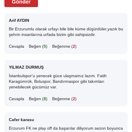
Gönder
Arif AYDIN
Bir Erzurumlu olarak urfayı bile bile küme düşürdüler,yazık bu
şehrin insanlarına.urfada bizim gibi sahipsizdir.
Cevapla
Beğen (
5
)
Beğenme (
2
)
YILMAZ DURMUŞ
İstanbulspor'u yenecek güce ulaşmamız lazım. Fatih
Karagümrük, Boluspor, Bandırmaspor gibi takımları
yenebilecek gücümüz var.
Cevapla
Beğen (
8
)
Beğenme (
2
)
Cafer karasu
Erzurum FK ne play off da başarılar diliyorum sezon boyunca