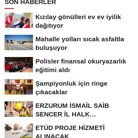
SON HABERLER
Kızılay gönülleri ev ev iyilik
dağıtıyor
Mahalle yolları sıcak asfaltla
buluşuyor
Polisler finansal okuryazarlık
eğitimi aldı
Şampiyonluk için ringe
çıkacaklar
ERZURUM İSMAİL SAİB
SENCER İL HALK
KÜTÜPHANESİ BAKIM VE
ETÜD PROJE HİZMETİ
ONARIM...
ALINACAK