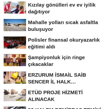
Kızılay gönülleri ev ev iyilik
dağıtıyor
Mahalle yolları sıcak asfaltla
buluşuyor
Polisler finansal okuryazarlık
eğitimi aldı
Şampiyonluk için ringe
çıkacaklar
ERZURUM İSMAİL SAİB
SENCER İL HALK
KÜTÜPHANESİ BAKIM VE
ETÜD PROJE HİZMETİ
ONARIM...
ALINACAK