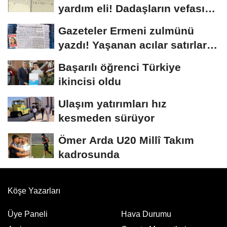
yardım eli! Dadaşların vefası
arşivlerden...
Gazeteler Ermeni zulmünü
yazdı! Yaşanan acılar satırlara
böyle...
Başarılı öğrenci Türkiye
ikincisi oldu
Ulaşım yatırımları hız
kesmeden sürüyor
Ömer Arda U20 Millî Takım
kadrosunda
Köşe Yazarları
Üye Paneli
Hava Durumu