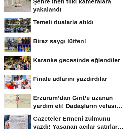
Şehre inen tilki kameralara
yakalandı
Temeli dualarla atıldı
Biraz saygı lütfen!
Karaoke gecesinde eğlendiler
Finale adlarını yazdırdılar
Erzurum’dan Girit’e uzanan
yardım eli! Dadaşların vefası
arşivlerden...
Gazeteler Ermeni zulmünü
yazdı! Yaşanan acılar satırlara