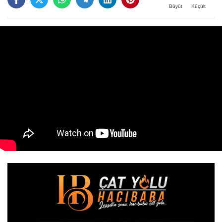
Büyüt
Küçült