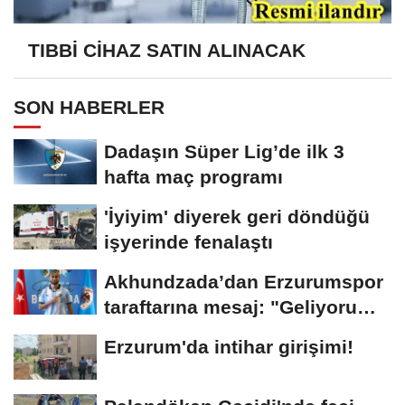
TIBBİ CİHAZ SATIN ALINACAK
SON HABERLER
Dadaşın Süper Lig’de ilk 3
hafta maç programı
'İyiyim' diyerek geri döndüğü
işyerinde fenalaştı
Akhundzada’dan Erzurumspor
taraftarına mesaj: "Geliyorum
Dadaşlar!"...
Erzurum'da intihar girişimi!