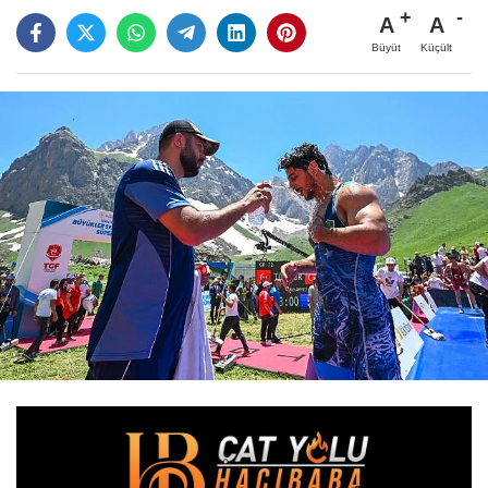
A
A
Büyüt
Küçült