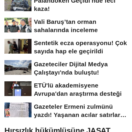
Palandöken Geçidi'nde feci
kaza!
Vali Baruş’tan orman
sahalarında inceleme
Sentetik ecza operasyonu! Çok
sayıda hap ele geçirildi
Gazeteciler Dijital Medya
Çalıştayı'nda buluştu!
ETÜ'lü akademisyene
Avrupa'dan araştırma desteği
Gazeteler Ermeni zulmünü
yazdı! Yaşanan acılar satırlara
böyle...
Hırsızlık hükümlüsüne JASAT