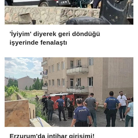
'İyiyim' diyerek geri döndüğü
işyerinde fenalaştı
Erzurum'da intihar girişimi!