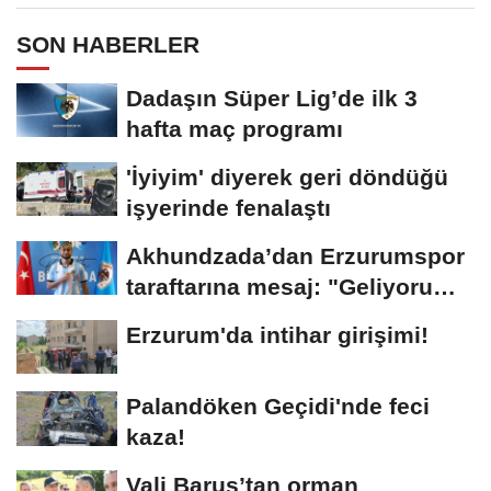
SON HABERLER
Dadaşın Süper Lig’de ilk 3
hafta maç programı
'İyiyim' diyerek geri döndüğü
işyerinde fenalaştı
Akhundzada’dan Erzurumspor
taraftarına mesaj: "Geliyorum
Dadaşlar!"...
Erzurum'da intihar girişimi!
Palandöken Geçidi'nde feci
kaza!
Vali Baruş’tan orman