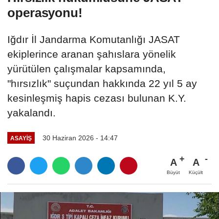
operasyonu!
Iğdır İl Jandarma Komutanlığı JASAT
ekiplerince aranan şahıslara yönelik
yürütülen çalışmalar kapsamında,
"hırsızlık" suçundan hakkında 22 yıl 5 ay
kesinleşmiş hapis cezası bulunan K.Y.
yakalandı.
30 Haziran 2026 - 14:47
ASAYİŞ
A
A
Büyüt
Küçült