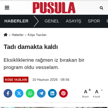
HABERLER
GENEL
ASAYİŞ
SPOR
Haberler
Köşe Yazıları
Tadı damakta kaldı
Eksikliklerine rağmen iz bırakan bir
program oldu vesselam.
10 Haziran 2026 - 08:56
KÖŞE YAZILARI
A
A
Büyüt
Küçült