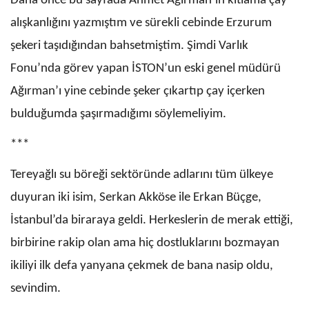
Daha önce bu sayfada Ahmet Ağırman’ın kıtlama çay
alışkanlığını yazmıştım ve sürekli cebinde Erzurum
şekeri taşıdığından bahsetmiştim. Şimdi Varlık
Fonu’nda görev yapan İSTON’un eski genel müdürü
Ağırman’ı yine cebinde şeker çıkartıp çay içerken
bulduğumda şaşırmadığımı söylemeliyim.
***
Tereyağlı su böreği sektöründe adlarını tüm ülkeye
duyuran iki isim, Serkan Akköse ile Erkan Büçge,
İstanbul’da biraraya geldi. Herkeslerin de merak ettiği,
birbirine rakip olan ama hiç dostluklarını bozmayan
ikiliyi ilk defa yanyana çekmek de bana nasip oldu,
sevindim.