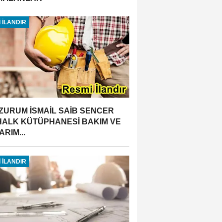
 İLANDIR
ZURUM İSMAİL SAİB SENCER
 HALK KÜTÜPHANESİ BAKIM VE
RIM...
 İLANDIR