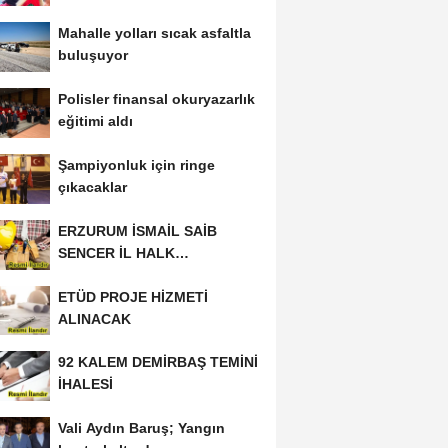
Mahalle yolları sıcak asfaltla
buluşuyor
Polisler finansal okuryazarlık
eğitimi aldı
Şampiyonluk için ringe
çıkacaklar
ERZURUM İSMAİL SAİB
SENCER İL HALK
KÜTÜPHANESİ BAKIM VE
ETÜD PROJE HİZMETİ
ONARIM...
ALINACAK
92 KALEM DEMİRBAŞ TEMİNİ
İHALESİ
Vali Aydın Baruş; Yangın