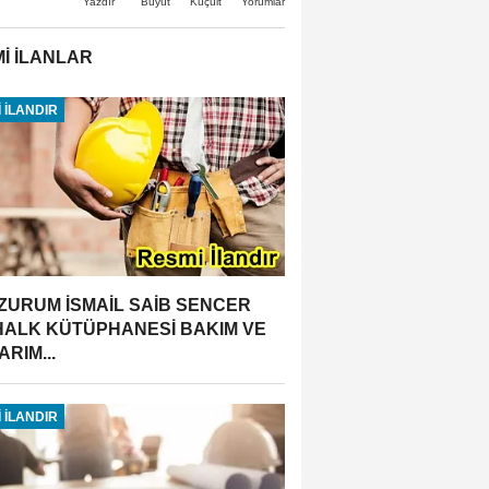
Büyüt
Küçült
Yazdır
Yorumlar
İ İLANLAR
 İLANDIR
ZURUM İSMAİL SAİB SENCER
 HALK KÜTÜPHANESİ BAKIM VE
RIM...
 İLANDIR