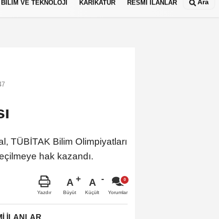
Ara
BİLİM VE TEKNOLOJİ
KARİKATÜR
RESMİ İLANLAR
47
sı
, TÜBİTAK Bilim Olimpiyatları
seçilmeye hak kazandı.
A
A
Büyüt
Küçült
Yazdır
Yorumlar
İ İLANLAR