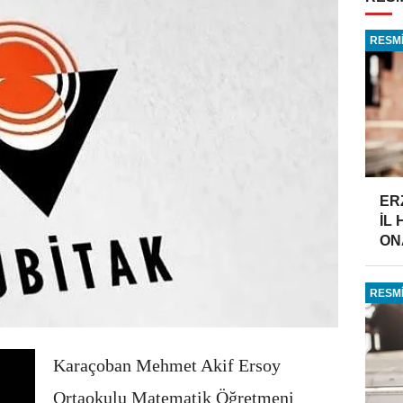
RESMİ
ER
İL
ONA
RESMİ
Karaçoban Mehmet Akif Ersoy
Ortaokulu Matematik Öğretmeni