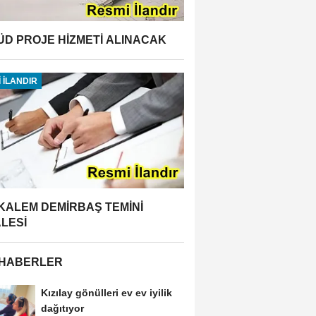
ÜD PROJE HİZMETİ ALINACAK
 İLANDIR
 KALEM DEMİRBAŞ TEMİNİ
ALESİ
 HABERLER
Kızılay gönülleri ev ev iyilik
dağıtıyor