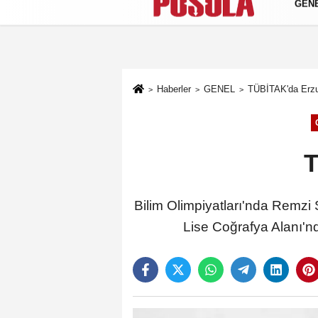
GEN
Künye
İletişim
Gizlilik Politikası
Haberler
GENEL
TÜBİTAK'da Erzu
T
Bilim Olimpiyatları'nda Remz
Lise Coğrafya Alanı'n