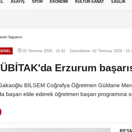
EL
ASAYİŞ
SPOR
EKONOMİ
KÜLTÜR-SANAT
SAĞLIK
7 AĞUSTOS 2026, CUMA
rum başarısı
02 Temmuz 2026 - 15:42
Güncelleme: 02 Temmuz 2026 - 15:
GENEL
ÜBİTAK'da Erzurum başarı
i Sakaoğlu BİLSEM Coğrafya Öğretmen Güldane Meral
da başarı elde ederek öğretmen başarı programına 
RESM