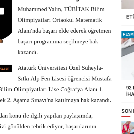
Muhammed Yalın, TÜBİTAK Bilim
ET
Olimpiyatları Ortaokul Matematik
Alanı'nda başarı elde ederek öğretmen
RESMİ
başarı programına seçilmeye hak
kazandı.
Atatürk Üniversitesi Özel Süheyla-
Sıtkı Alp Fen Lisesi öğrencisi Mustafa
92
im Olimpiyatları Lise Coğrafya Alanı 1.
İH
rek 2. Aşama Sınavı'na katılmaya hak kazandı.
SON
an konu ile ilgili yapılan paylaşımda,
i gönülden tebrik ediyor, başarılarının