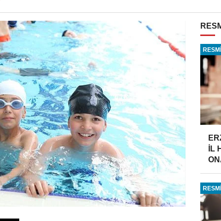
RESM
RESMİ
ER
İL
ONA
RESMİ