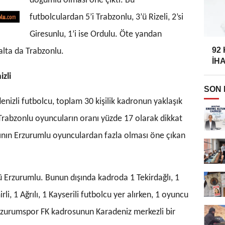
doğumlu olması öne çıktı. Bu
futbolculardan 5’i Trabzonlu, 3’ü Rizeli, 2’si
Giresunlu, 1’i ise Ordulu. Öte yandan
92
alta da Trabzonlu.
İH
zli
SON
nizli futbolcu, toplam 30 kişilik kadronun yaklaşık
 Trabzonlu oyuncuların oranı yüzde 17 olarak dikkat
ısının Erzurumlu oyunculardan fazla olması öne çıkan
ü Erzurumlu. Bunun dışında kadroda 1 Tekirdağlı, 1
rli, 1 Ağrılı, 1 Kayserili futbolcu yer alırken, 1 oyuncu
rzurumspor FK kadrosunun Karadeniz merkezli bir