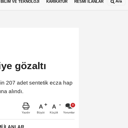
Ara
BİLİM VE TEKNOLOJİ
KARİKATÜR
RESMİ İLANLAR
ye gözaltı
in 207 adet sentetik ecza hap
na alındı.
A
A
Büyüt
Küçült
Yazdır
Yorumlar
İ İLANLAR