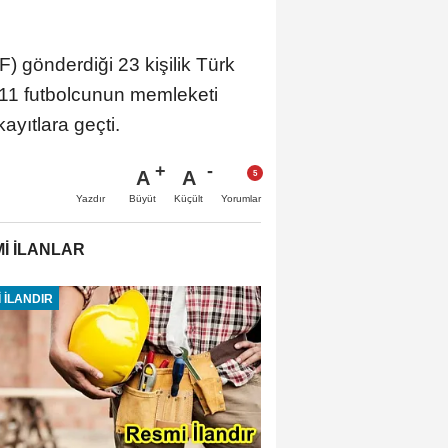
gönderdiği 23 kişilik Türk
 11 futbolcunun memleketi
ayıtlara geçti.
A
A
Büyüt
Küçült
Yazdır
Yorumlar
İ İLANLAR
 İLANDIR