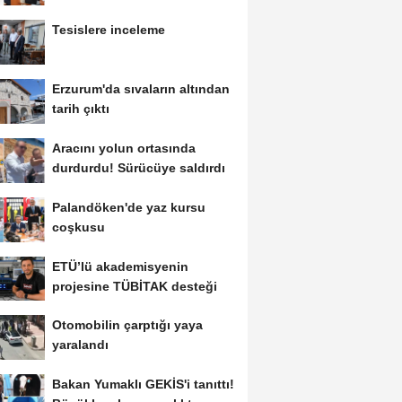
Tesislere inceleme
Erzurum'da sıvaların altından
tarih çıktı
Aracını yolun ortasında
durdurdu! Sürücüye saldırdı
Palandöken'de yaz kursu
coşkusu
ETÜ’lü akademisyenin
projesine TÜBİTAK desteği
Otomobilin çarptığı yaya
yaralandı
Bakan Yumaklı GEKİS'i tanıttı!