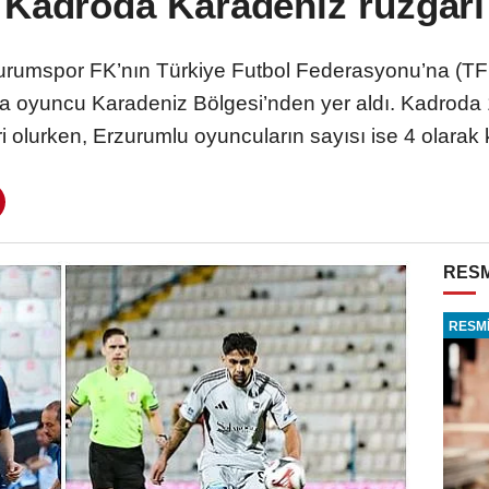
Kadroda Karadeniz rüzgârı
umspor FK’nın Türkiye Futbol Federasyonu’na (TFF) 
azla oyuncu Karadeniz Bölgesi’nden yer aldı. Kadroda
ri olurken, Erzurumlu oyuncuların sayısı ise 4 olarak k
RESM
RESMİ