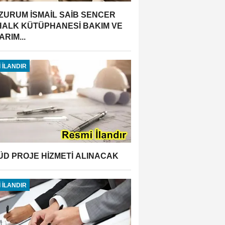
ZURUM İSMAİL SAİB SENCER
 HALK KÜTÜPHANESİ BAKIM VE
RIM...
 İLANDIR
ÜD PROJE HİZMETİ ALINACAK
 İLANDIR