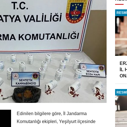
RESMİ
ER
İL
ONA
RESMİ
Edinilen bilgilere göre, İl Jandarma
Komutanlığı ekipleri, Yeşilyurt ilçesinde