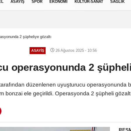
EL
ASAYİŞ
SPOR
EKONOMİ
KÜLTÜR-SANAT
SAĞLIK
7 AĞUSTOS 2026, CUMA
asyonunda 2 şüpheliye gözaltı
26 Ağustos 2025 - 10:56
ASAYİŞ
u operasyonunda 2 şüpheli
 tarafından düzenlenen uyuşturucu operasyonunda b
am bonzai ele geçirildi. Operasyonda 2 şüpheli gözaltı
RESM