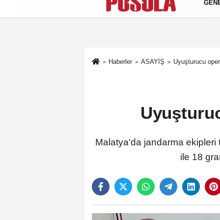
GEN
Künye
İletişim
Gizlilik Politikası
Haberler
ASAYİŞ
Uyuşturucu oper
Uyuşturuc
Malatya'da jandarma ekipleri
ile 18 gr