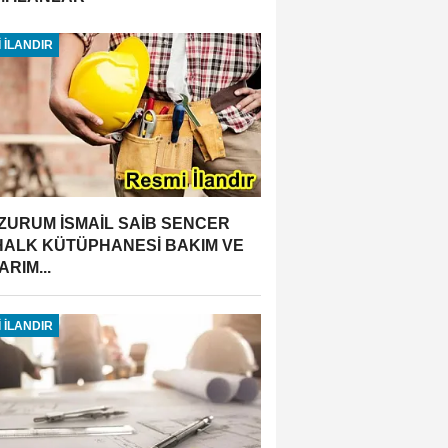
 İLANDIR
ZURUM İSMAİL SAİB SENCER
 HALK KÜTÜPHANESİ BAKIM VE
RIM...
 İLANDIR