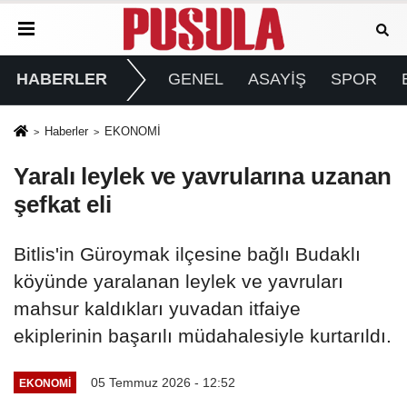
HABERLER
GENEL
ASAYİŞ
SPOR
Haberler
EKONOMİ
Yaralı leylek ve yavrularına uzanan
şefkat eli
Bitlis'in Güroymak ilçesine bağlı Budaklı
köyünde yaralanan leylek ve yavruları
mahsur kaldıkları yuvadan itfaiye
ekiplerinin başarılı müdahalesiyle kurtarıldı.
05 Temmuz 2026 - 12:52
EKONOMİ