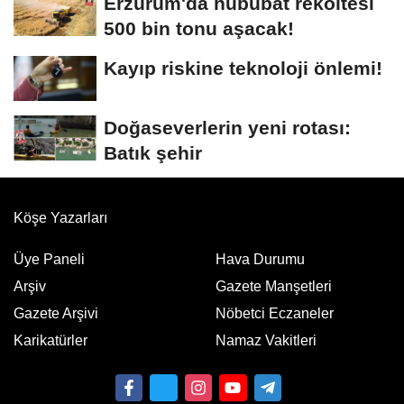
Erzurum'da hububat rekoltesi
500 bin tonu aşacak!
Kayıp riskine teknoloji önlemi!
Doğaseverlerin yeni rotası:
Batık şehir
Köşe Yazarları
Üye Paneli
Hava Durumu
Arşiv
Gazete Manşetleri
Gazete Arşivi
Nöbetci Eczaneler
Karikatürler
Namaz Vakitleri