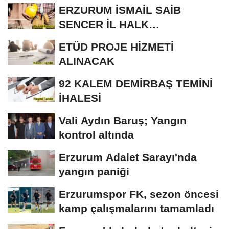
ERZURUM İSMAİL SAİB
SENCER İL HALK
KÜTÜPHANESİ BAKIM VE
ETÜD PROJE HİZMETİ
ONARIM...
ALINACAK
92 KALEM DEMİRBAŞ TEMİNİ
İHALESİ
Vali Aydın Baruş; Yangın
kontrol altında
Erzurum Adalet Sarayı'nda
yangın paniği
Erzurumspor FK, sezon öncesi
kamp çalışmalarını tamamladı