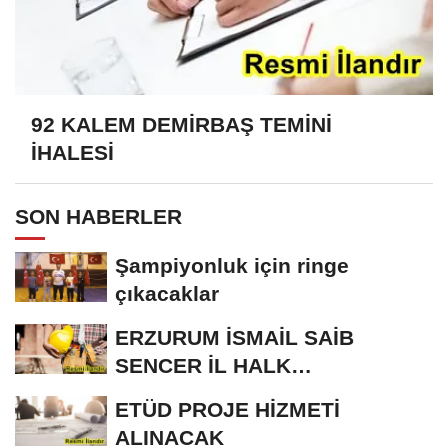
92 KALEM DEMİRBAŞ TEMİNİ
İHALESİ
SON HABERLER
Şampiyonluk için ringe
çıkacaklar
ERZURUM İSMAİL SAİB
SENCER İL HALK
KÜTÜPHANESİ BAKIM VE
ETÜD PROJE HİZMETİ
ONARIM...
ALINACAK