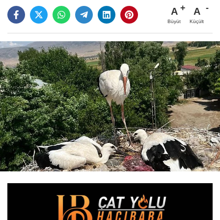
A
A
Büyüt
Küçült