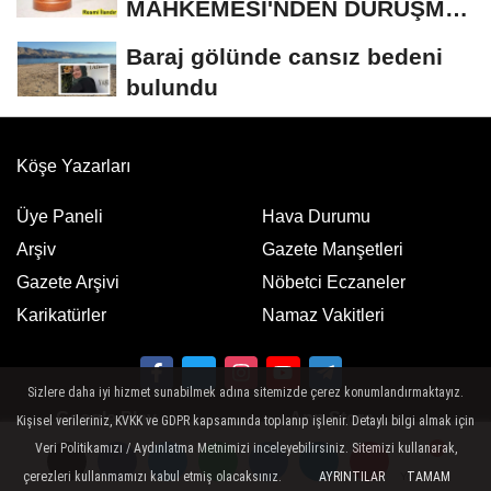
MAHKEMESİ'NDEN DURUŞMA
İLANI
Baraj gölünde cansız bedeni
bulundu
Köşe Yazarları
Üye Paneli
Hava Durumu
Arşiv
Gazete Manşetleri
Gazete Arşivi
Nöbetci Eczaneler
Karikatürler
Namaz Vakitleri
Sizlere daha iyi hizmet sunabilmek adına sitemizde çerez konumlandırmaktayız.
Google Play
App Store
Kişisel verileriniz, KVKK ve GDPR kapsamında toplanıp işlenir. Detaylı bilgi almak için
ücretsiz indirin
ücretsiz indirin
Veri Politikamızı / Aydınlatma Metnimizi inceleyebilirsiniz. Sitemizi kullanarak,
çerezleri kullanmamızı kabul etmiş olacaksınız.
AYRINTILAR
TAMAM
Yorumlar
Yorumlar