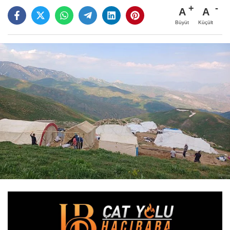
A
A
Büyüt
Küçült