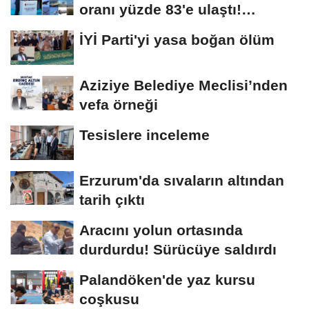
oranı yüzde 83'e ulaştı!
Erzurum da...
İYİ Parti'yi yasa boğan ölüm
Aziziye Belediye Meclisi’nden
vefa örneği
Tesislere inceleme
Erzurum'da sıvaların altından
tarih çıktı
Aracını yolun ortasında
durdurdu! Sürücüye saldırdı
Palandöken'de yaz kursu
coşkusu