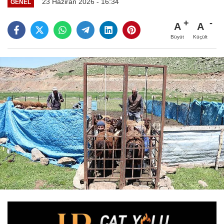
23 Haziran 2026 - 16:34
GENEL
A
A
Büyüt
Küçült