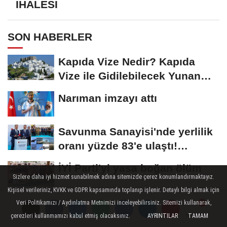
İHALESİ
SON HABERLER
Kapıda Vize Nedir? Kapıda
Vize ile Gidilebilecek Yunan
Adaları
Narıman imzayı attı
Savunma Sanayisi'nde yerlilik
oranı yüzde 83'e ulaştı!
Erzurum da...
İYİ Parti'yi yasa boğan ölüm
Sizlere daha iyi hizmet sunabilmek adına sitemizde çerez konumlandırmaktayız.
Kişisel verileriniz, KVKK ve GDPR kapsamında toplanıp işlenir. Detaylı bilgi almak için
Aziziye Belediye Meclisi’nden
Veri Politikamızı / Aydınlatma Metnimizi inceleyebilirsiniz. Sitemizi kullanarak,
vefa örneği
çerezleri kullanmamızı kabul etmiş olacaksınız.
AYRINTILAR
TAMAM
Yorumlar
Yorumlar