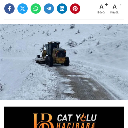
A
A
Büyüt
Küçült