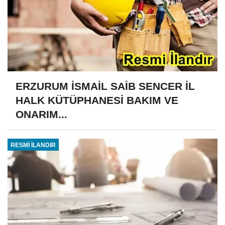
ERZURUM İSMAİL SAİB SENCER İL
HALK KÜTÜPHANESİ BAKIM VE
ONARIM...
RESMİ İLANDIR