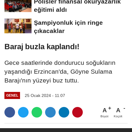
Polisler finansal okuryazarlık
eğitimi aldı
Şampiyonluk için ringe
çıkacaklar
Baraj buzla kaplandı!
Gece saatlerinde dondurucu soğukların
yaşandığı Erzincan'da, Göyne Sulama
Barajı'nın yüzeyi buz tuttu.
25 Ocak 2024 - 11:07
GENEL
A
A
Büyüt
Küçült