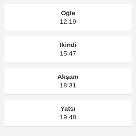
Öğle
12:19
İkindi
15:47
Akşam
18:31
Yatsı
19:48