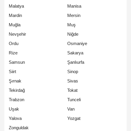
Malatya
Manisa
Mardin
Mersin
Muğla
Muş
Nevşehir
Niğde
Ordu
Osmaniye
Rize
Sakarya
Samsun
Şanlıurfa
Siirt
Sinop
Şırnak
Sivas
Tekirdağ
Tokat
Trabzon
Tunceli
Uşak
Van
Yalova
Yozgat
Zonguldak