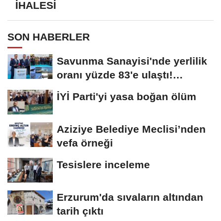
İHALESİ
SON HABERLER
Savunma Sanayisi'nde yerlilik
oranı yüzde 83'e ulaştı!
Erzurum da...
İYİ Parti'yi yasa boğan ölüm
Aziziye Belediye Meclisi’nden
vefa örneği
Tesislere inceleme
Erzurum'da sıvaların altından
tarih çıktı