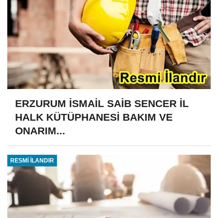
ERZURUM İSMAİL SAİB SENCER İL
HALK KÜTÜPHANESİ BAKIM VE
ONARIM...
RESMİ İLANDIR