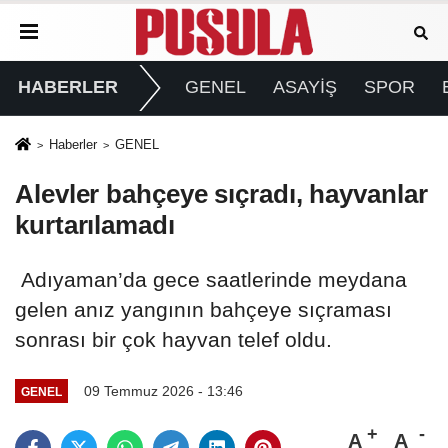
HABERLER
GENEL
ASAYİŞ
SPOR
Haberler
GENEL
Alevler bahçeye sıçradı, hayvanlar
kurtarılamadı
Adıyaman’da gece saatlerinde meydana
gelen anız yangının bahçeye sıçraması
sonrası bir çok hayvan telef oldu.
09 Temmuz 2026 - 13:46
GENEL
A
A