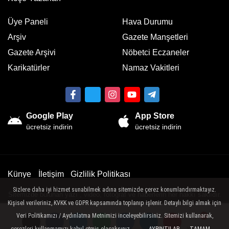
Üye Paneli
Hava Durumu
Arşiv
Gazete Manşetleri
Gazete Arşivi
Nöbetci Eczaneler
Karikatürler
Namaz Vakitleri
Google Play
App Store
ücretsiz indirin
ücretsiz indirin
Künye
İletişim
Gizlilik Politikası
Sizlere daha iyi hizmet sunabilmek adına sitemizde çerez konumlandırmaktayız.
Sitemizde bulunan yazı , video, fotoğraf ve haberlerin her hakkı saklıdır.
Kişisel verileriniz, KVKK ve GDPR kapsamında toplanıp işlenir. Detaylı bilgi almak için
İzinsiz veya kaynak gösterilemeden kullanılamaz.
Veri Politikamızı / Aydınlatma Metnimizi inceleyebilirsiniz. Sitemizi kullanarak,
çerezleri kullanmamızı kabul etmiş olacaksınız.
Yorumlar
Yorumlar