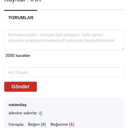
YORUMLAR
Gönder
vatandaş
ailesine sabırlar :((
Cevapla
Beğen (
0
)
Beğenme (
1
)