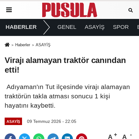
HABERLER
GENEL
ASAYİŞ
SPOR
Haberler
ASAYİŞ
Virajı alamayan traktör canından
etti!
Adıyaman'ın Tut ilçesinde virajı alamayan
traktörün takla atması sonucu 1 kişi
hayatını kaybetti.
09 Temmuz 2026 - 22:05
ASAYİŞ
A
A