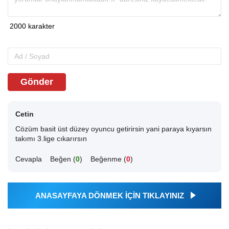
Gönder
Cetin
Cözüm basit üst düzey oyuncu getirirsin yani paraya kıyarsın
takımı 3.lige cıkarırsın
Cevapla
Beğen (
0
)
Beğenme (
0
)
ANASAYFAYA DÖNMEK İÇİN TIKLAYINIZ