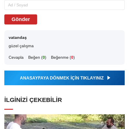
Gönder
vatandaş
güzel çalışma
Cevapla
Beğen (
0
)
Beğenme (
0
)
ANASAYFAYA DÖNMEK İÇİN TIKLAYINIZ
İLGINIZI ÇEKEBILIR