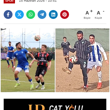
15 Haziran 2026 - 10:51
SPOR
A
A
Büyüt
Küçült