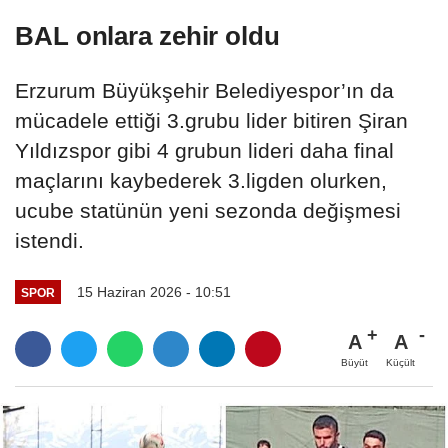
BAL onlara zehir oldu
Erzurum Büyükşehir Belediyespor’ın da
mücadele ettiği 3.grubu lider bitiren Şiran
Yıldızspor gibi 4 grubun lideri daha final
maçlarını kaybederek 3.ligden olurken,
ucube statünün yeni sezonda değişmesi
istendi.
15 Haziran 2026 - 10:51
SPOR
A
A
Büyüt
Küçült