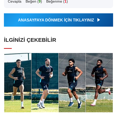
Cevapla
Beğen (
9
)
Beğenme (
1
)
ANASAYFAYA DÖNMEK İÇİN TIKLAYINIZ
İLGINIZI ÇEKEBILIR