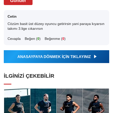
Gönder
Cetin
Cözüm basit üst düzey oyuncu getirirsin yani paraya kıyarsın
takımı 3.lige cıkarırsın
Cevapla
Beğen (
0
)
Beğenme (
0
)
ANASAYFAYA DÖNMEK İÇİN TIKLAYINIZ
İLGINIZI ÇEKEBILIR