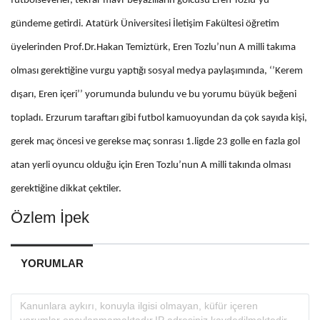
futbolseverler, tekrar mavi-beyazlıların golcüsü Eren Tozlu’yu
gündeme getirdi. Atatürk Üniversitesi İletişim Fakültesi öğretim
üyelerinden Prof.Dr.Hakan Temiztürk, Eren Tozlu’nun A milli takıma
olması gerektiğine vurgu yaptığı sosyal medya paylaşımında, ‘’Kerem
dışarı, Eren içeri’’ yorumunda bulundu ve bu yorumu büyük beğeni
topladı. Erzurum taraftarı gibi futbol kamuoyundan da çok sayıda kişi,
gerek maç öncesi ve gerekse maç sonrası 1.ligde 23 golle en fazla gol
atan yerli oyuncu olduğu için Eren Tozlu’nun A milli takında olması
gerektiğine dikkat çektiler.
Özlem İpek
YORUMLAR