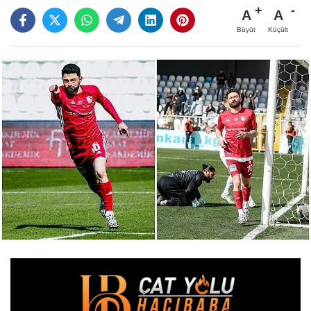
A
A
Büyüt
Küçült