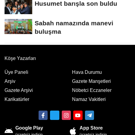
Husumet barışla son buldu
Sabah namazında manevi
buluşma
Köşe Yazarları
Üye Paneli
Hava Durumu
Arşiv
Gazete Manşetleri
Gazete Arşivi
Nöbetci Eczaneler
Karikatürler
Namaz Vakitleri
Google Play
App Store
ücretsiz indirin
ücretsiz indirin