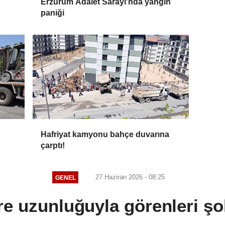
Erzurum Adalet Sarayı'nda yangın
paniği
Hafriyat kamyonu bahçe duvarına
çarptı!
27 Haziran 2026 - 08:25
GENEL
re uzunluğuyla görenleri şok