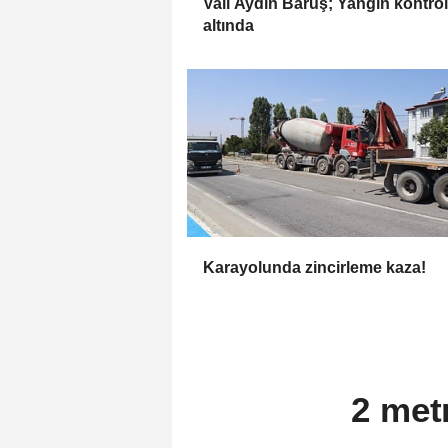
Vali Aydın Baruş; Yangın kontrol
altında
Karayolunda zincirleme kaza!
2 met