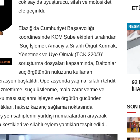
çok sayıda uyuşturucu, silah ve motosiklet
ET
ele geçirildi.
RESMİ
Elazığ'da Cumhuriyet Başsavcılığı
koordinesinde KOM Şube ekipleri tarafından
‘Suç İşlemek Amacıyla Silahlı Örgüt Kurmak,
Yönetmek ve Üye Olmak (TCK 220/3)'
soruşturma dosyaları kapsamında, Daltonlar
suç örgütünün nüfuzunu kullanan
rasyon başlatıldı. Operasyonda yağma, silahlı tehdit,
92
İH
azmettirme, suçu üstlenme, mala zarar verme ve
kulması suçlarını işleyen ve örgütün gücünden
SON
tıkları, haksız kazanç sağlama noktasında
iş yeri sahiplerini yurtdışı numaralardan arayarak
a kestikleri ve silahlı eylem yaptıkları tespit edildi.