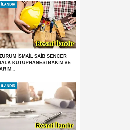
 İLANDIR
ZURUM İSMAİL SAİB SENCER
 HALK KÜTÜPHANESİ BAKIM VE
RIM...
 İLANDIR