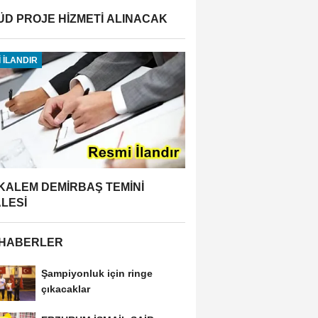
ÜD PROJE HİZMETİ ALINACAK
 İLANDIR
 KALEM DEMİRBAŞ TEMİNİ
ALESİ
 HABERLER
Şampiyonluk için ringe
çıkacaklar