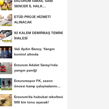
ERZURUM İSMAİL SAİB
SENCER İL HALK
KÜTÜPHANESİ BAKIM VE
ETÜD PROJE HİZMETİ
ONARIM...
ALINACAK
92 KALEM DEMİRBAŞ TEMİNİ
İHALESİ
Vali Aydın Baruş; Yangın
kontrol altında
Erzurum Adalet Sarayı'nda
yangın paniği
Erzurumspor FK, sezon
öncesi kamp çalışmalarını
tamamladı
Erzurum'da hububat rekoltesi
500 bin tonu aşacak!