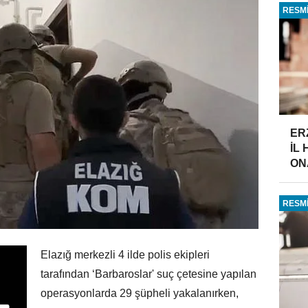
RESMİ
ER
İL
ONA
RESMİ
Elazığ merkezli 4 ilde polis ekipleri
tarafından ‘Barbaroslar' suç çetesine yapılan
operasyonlarda 29 şüpheli yakalanırken,