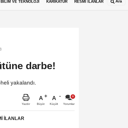
Ara
BİLİM VE TEKNOLOJİ
KARİKATÜR
RESMİ İLANLAR
8
ütüne darbe!
heli yakalandı.
A
A
Büyüt
Küçült
Yazdır
Yorumlar
İ İLANLAR