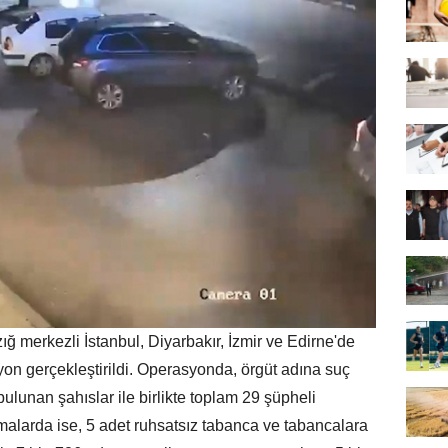
ığ merkezli İstanbul, Diyarbakır, İzmir ve Edirne'de
yon gerçekleştirildi. Operasyonda, örgüt adına suç
ulunan şahıslar ile birlikte toplam 29 şüpheli
alarda ise, 5 adet ruhsatsız tabanca ve tabancalara