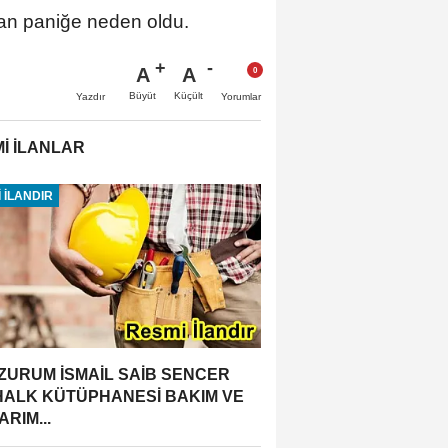
lan paniğe neden oldu.
A
A
Büyüt
Küçült
Yazdır
Yorumlar
İ İLANLAR
 İLANDIR
ZURUM İSMAİL SAİB SENCER
 HALK KÜTÜPHANESİ BAKIM VE
RIM...