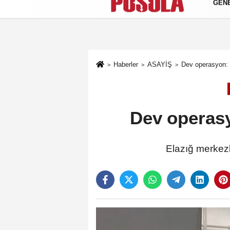
GEN
Künye
İletişim
Gizlilik Politikası
Haberler
ASAYİŞ
Dev operasyon: 
Dev operasy
Elazığ merkezl