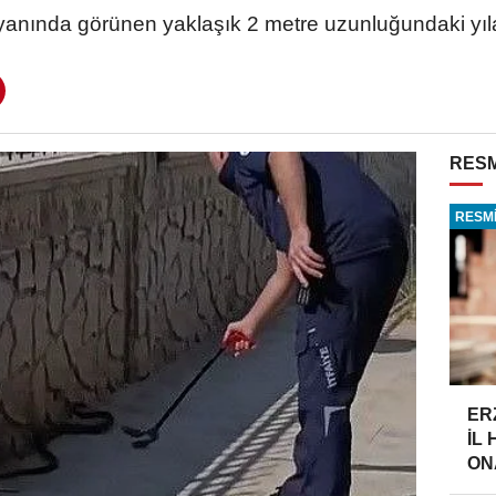
yanında görünen yaklaşık 2 metre uzunluğundaki yı
RESM
RESMİ
ER
İL
ONA