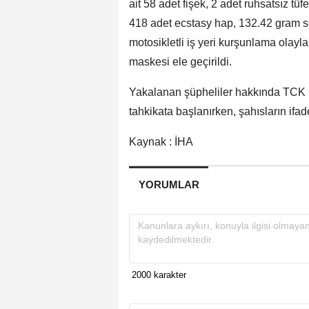
ait 58 adet fişek, 2 adet ruhsatsız tü
418 adet ecstasy hap, 132.42 gram s
motosikletli iş yeri kurşunlama olayla
maskesi ele geçirildi.
Yakalanan şüpheliler hakkında TCK 220/
tahkikata başlanırken, şahısların ifa
Kaynak : İHA
YORUMLAR