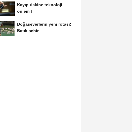
Kayıp riskine teknoloji
önlemi!
Doğaseverlerin yeni rotası:
Batık şehir