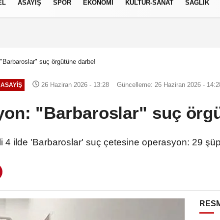
EL
ASAYİŞ
SPOR
EKONOMİ
KÜLTÜR-SANAT
SAĞLIK
6 AĞUSTOS 2026, PERŞEMBE
"Barbaroslar" suç örgütüne darbe!
26 Haziran 2026 - 13:28
Güncelleme: 26 Haziran 2026 - 14:2
ASAYİŞ
on: "Barbaroslar" suç örg
i 4 ilde 'Barbaroslar' suç çetesine operasyon: 29 şüp
RESM