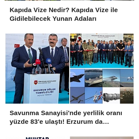
Kapıda Vize Nedir? Kapıda Vize ile
Gidilebilecek Yunan Adaları
Savunma Sanayisi'nde yerlilik oranı
yüzde 83'e ulaştı! Erzurum da
ekosisteme dahil oluyor