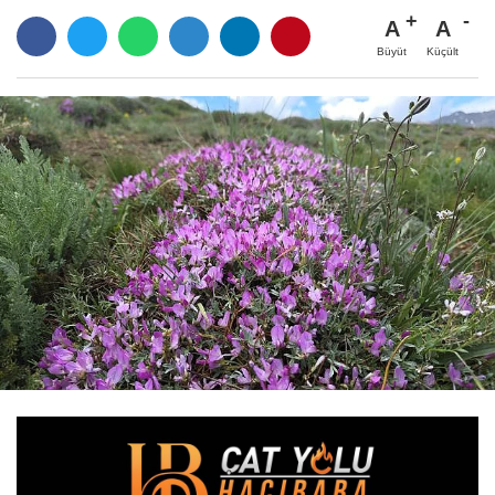
A
A
Büyüt
Küçült