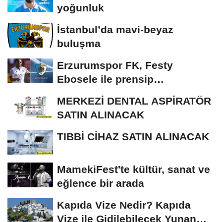
yoğunluk
İstanbul’da mavi-beyaz
buluşma
Erzurumspor FK, Festy
Ebosele ile prensip
anlaşmasına vardı
MERKEZİ DENTAL ASPİRATÖR
SATIN ALINACAK
TIBBİ CİHAZ SATIN ALINACAK
MamekiFest'te kültür, sanat ve
eğlence bir arada
Kapıda Vize Nedir? Kapıda
Vize ile Gidilebilecek Yunan