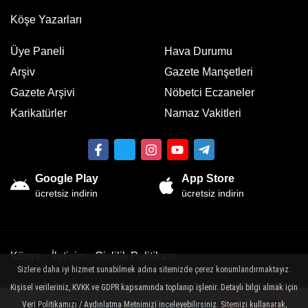
Köşe Yazarları
Üye Paneli
Hava Durumu
Arşiv
Gazete Manşetleri
Gazete Arşivi
Nöbetci Eczaneler
Karikatürler
Namaz Vakitleri
Google Play
App Store
ücretsiz indirin
ücretsiz indirin
Künye
İletişim
Gizlilik Politikası
Sizlere daha iyi hizmet sunabilmek adına sitemizde çerez konumlandırmaktayız.
Sitemizde bulunan yazı , video, fotoğraf ve haberlerin her hakkı saklıdır.
Kişisel verileriniz, KVKK ve GDPR kapsamında toplanıp işlenir. Detaylı bilgi almak için
İzinsiz veya kaynak gösterilemeden kullanılamaz.
Veri Politikamızı / Aydınlatma Metnimizi inceleyebilirsiniz. Sitemizi kullanarak,