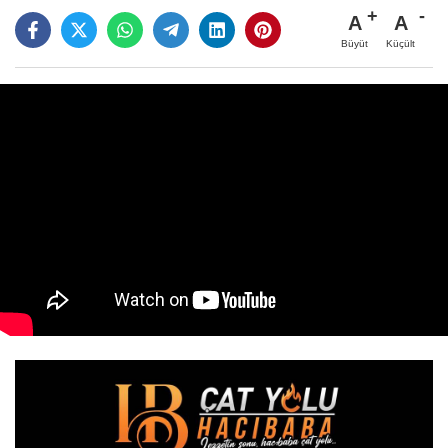
A
A
Büyüt
Küçült