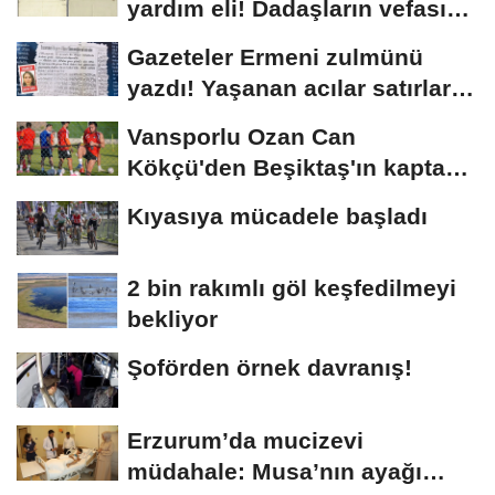
yardım eli! Dadaşların vefası
arşivlerden...
Gazeteler Ermeni zulmünü
yazdı! Yaşanan acılar satırlara
böyle...
Vansporlu Ozan Can
Kökçü'den Beşiktaş'ın kaptanı
kardeşi Orkun'a...
Kıyasıya mücadele başladı
2 bin rakımlı göl keşfedilmeyi
bekliyor
Şoförden örnek davranış!
Erzurum’da mucizevi
müdahale: Musa’nın ayağı