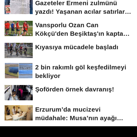
Gazeteler Ermeni zulmünü
yazdı! Yaşanan acılar satırlara
böyle...
Vansporlu Ozan Can
Kökçü'den Beşiktaş'ın kaptanı
kardeşi Orkun'a...
Kıyasıya mücadele başladı
2 bin rakımlı göl keşfedilmeyi
bekliyor
Şoförden örnek davranış!
Erzurum’da mucizevi
müdahale: Musa’nın ayağı
kurtarıldı