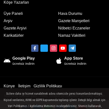
Köşe Yazarları
Üye Paneli
Hava Durumu
Arşiv
Gazete Manşetleri
Gazete Arşivi
Nöbetci Eczaneler
Karikatürler
Namaz Vakitleri
Google Play
App Store
ücretsiz indirin
ücretsiz indirin
Künye
İletişim
Gizlilik Politikası
Sizlere daha iyi hizmet sunabilmek adına sitemizde çerez konumlandırmaktayız.
Sitemizde bulunan yazı , video, fotoğraf ve haberlerin her hakkı saklıdır.
Kişisel verileriniz, KVKK ve GDPR kapsamında toplanıp işlenir. Detaylı bilgi almak için
İzinsiz veya kaynak gösterilemeden kullanılamaz.
Veri Politikamızı / Aydınlatma Metnimizi inceleyebilirsiniz. Sitemizi kullanarak,