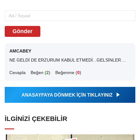
Gönder
AMCABEY
NE GELDİ DE ERZURUM KABUL ETMEDİ...GELSİNLER....
Cevapla
Beğen (
2
)
Beğenme (
0
)
ANASAYFAYA DÖNMEK İÇİN TIKLAYINIZ
İLGINIZI ÇEKEBILIR