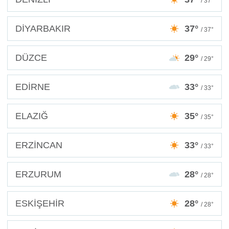
/ 37°
DİYARBAKIR
37°
/ 37°
DÜZCE
29°
/ 29°
EDİRNE
33°
/ 33°
ELAZIĞ
35°
/ 35°
ERZİNCAN
33°
/ 33°
ERZURUM
28°
/ 28°
ESKİŞEHİR
28°
/ 28°