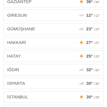
GAZİANTEP
36°
/ 34°
GİRESUN
12°
/ 12°
GÜMÜŞHANE
23°
/ 23°
HAKKARİ
27°
/ 27°
HATAY
25°
/ 25°
IĞDIR
32°
/ 32°
ISPARTA
30°
/ 30°
İSTANBUL
30°
/ 29°