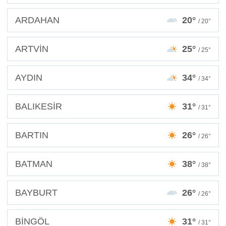
ARDAHAN
20°
/ 20°
ARTVİN
25°
/ 25°
AYDIN
34°
/ 34°
BALIKESİR
31°
/ 31°
BARTIN
26°
/ 26°
BATMAN
38°
/ 38°
BAYBURT
26°
/ 26°
BİNGÖL
31°
/ 31°