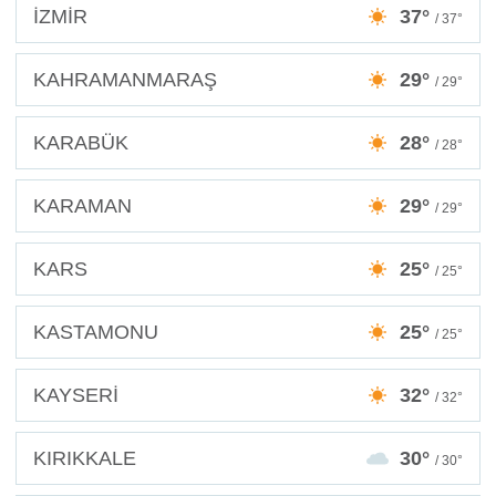
İZMİR
37°
/ 37°
KAHRAMANMARAŞ
29°
/ 29°
KARABÜK
28°
/ 28°
KARAMAN
29°
/ 29°
KARS
25°
/ 25°
KASTAMONU
25°
/ 25°
KAYSERİ
32°
/ 32°
KIRIKKALE
30°
/ 30°