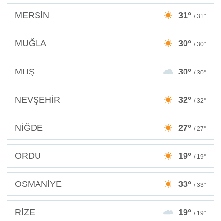
MERSİN
31°
/ 31°
MUĞLA
30°
/ 30°
MUŞ
30°
/ 30°
NEVŞEHİR
32°
/ 32°
NİĞDE
27°
/ 27°
ORDU
19°
/ 19°
OSMANİYE
33°
/ 33°
RİZE
19°
/ 19°