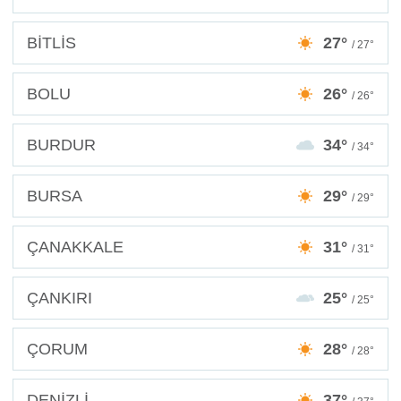
BİTLİS
27°
/ 27°
BOLU
26°
/ 26°
BURDUR
34°
/ 34°
BURSA
29°
/ 29°
ÇANAKKALE
31°
/ 31°
ÇANKIRI
25°
/ 25°
ÇORUM
28°
/ 28°
DENİZLİ
37°