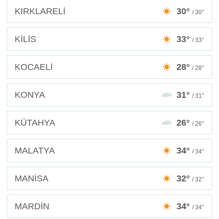
KIRKLARELİ
30°
/ 30°
KİLİS
33°
/ 33°
KOCAELİ
28°
/ 28°
KONYA
31°
/ 31°
KÜTAHYA
26°
/ 26°
MALATYA
34°
/ 34°
MANİSA
32°
/ 32°
MARDİN
34°
/ 34°