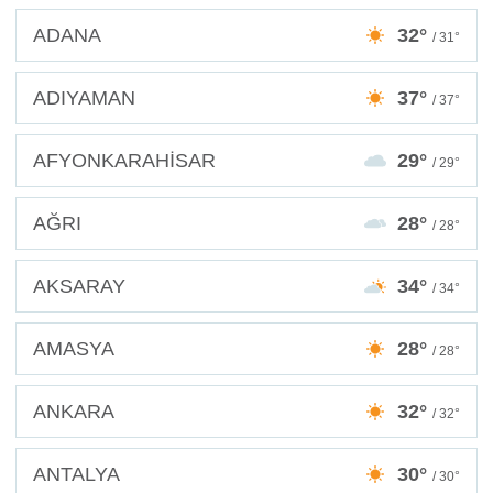
ADANA
32°
/ 31°
ADIYAMAN
37°
/ 37°
AFYONKARAHİSAR
29°
/ 29°
AĞRI
28°
/ 28°
AKSARAY
34°
/ 34°
AMASYA
28°
/ 28°
ANKARA
32°
/ 32°
ANTALYA
30°
/ 30°