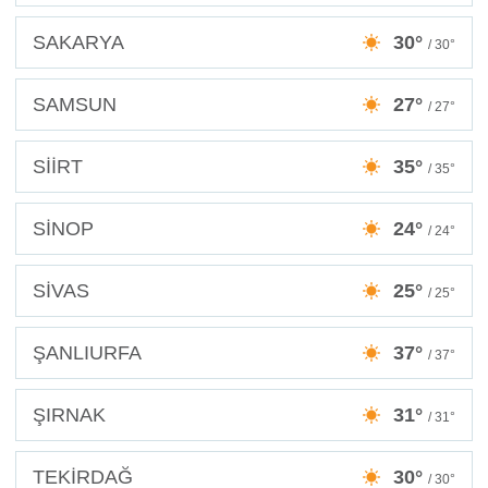
SAKARYA
30°
/ 30°
SAMSUN
27°
/ 27°
SİİRT
35°
/ 35°
SİNOP
24°
/ 24°
SİVAS
25°
/ 25°
ŞANLIURFA
37°
/ 37°
ŞIRNAK
31°
/ 31°
TEKİRDAĞ
30°
/ 30°