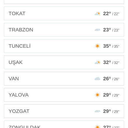
TOKAT
22°
/ 22°
TRABZON
23°
/ 23°
TUNCELİ
35°
/ 35°
UŞAK
32°
/ 32°
VAN
26°
/ 26°
YALOVA
29°
/ 29°
YOZGAT
29°
/ 29°
ZONGULDAK
27°
/ 27°