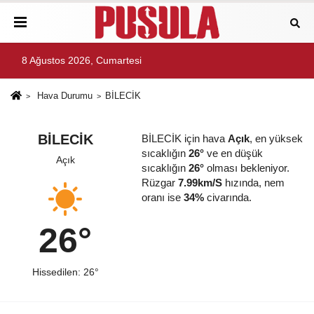
8 Ağustos 2026, Cumartesi
Hava Durumu
BİLECİK
BİLECİK
BİLECİK için hava
Açık
, en yüksek
sıcaklığın
26°
ve en düşük
Açık
sıcaklığın
26°
olması bekleniyor.
Rüzgar
7.99km/S
hızında, nem
oranı ise
34%
civarında.
26°
Hissedilen: 26°