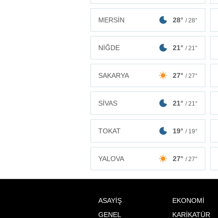
MERSİN
28°
/ 28°
NİĞDE
21°
/ 21°
SAKARYA
27°
/ 27°
SİVAS
21°
/ 21°
TOKAT
19°
/ 19°
YALOVA
27°
/ 27°
ASAYİŞ
EKONOMİ
GENEL
KARİKATÜR