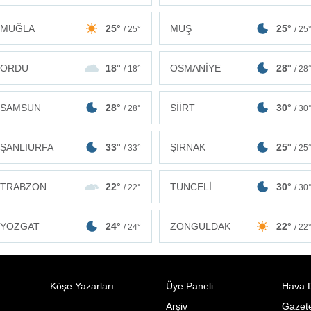
MUĞLA
25°
MUŞ
25°
/ 25°
/ 25
ORDU
18°
OSMANİYE
28°
/ 18°
/ 28
SAMSUN
28°
SİİRT
30°
/ 28°
/ 30
ŞANLIURFA
33°
ŞIRNAK
25°
/ 33°
/ 25
TRABZON
22°
TUNCELİ
30°
/ 22°
/ 30
ZONGULDAK
22°
YOZGAT
24°
/ 22
/ 24°
Köşe Yazarları
Üye Paneli
Hava 
Arşiv
Gazete