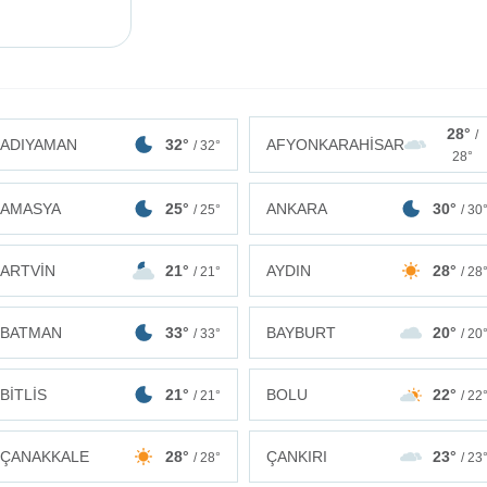
28°
/
ADIYAMAN
32°
AFYONKARAHİSAR
/ 32°
28°
AMASYA
25°
ANKARA
30°
/ 25°
/ 30
ARTVİN
21°
AYDIN
28°
/ 21°
/ 28
BATMAN
33°
BAYBURT
20°
/ 33°
/ 20
BİTLİS
21°
BOLU
22°
/ 21°
/ 22
ÇANAKKALE
28°
ÇANKIRI
23°
/ 28°
/ 23