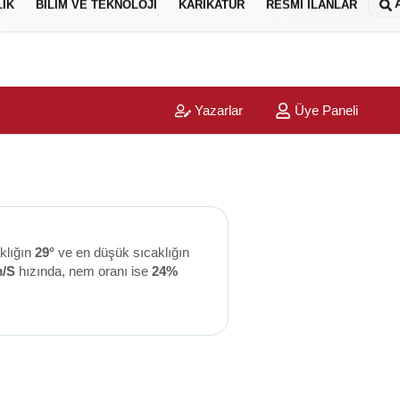
IK
BİLİM VE TEKNOLOJİ
KARİKATÜR
RESMİ İLANLAR
Yazarlar
Üye Paneli
klığın
29°
ve en düşük sıcaklığın
m/S
hızında, nem oranı ise
24%