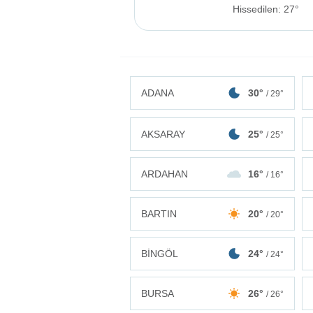
Hissedilen: 27°
ADANA
30°
/ 29°
AKSARAY
25°
/ 25°
ARDAHAN
16°
/ 16°
BARTIN
20°
/ 20°
BİNGÖL
24°
/ 24°
BURSA
26°
/ 26°