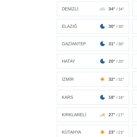
DENİZLİ
34°
/ 34°
ELAZIĞ
30°
/ 30°
GAZİANTEP
31°
/ 30°
HATAY
20°
/ 20°
İZMİR
32°
/ 32°
KARS
18°
/ 18°
KIRKLARELİ
27°
/ 27°
KÜTAHYA
23°
/ 23°