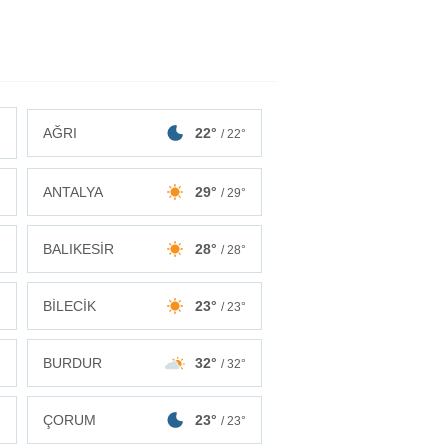
AĞRI
22°
/ 22°
ANTALYA
29°
°
/ 29°
BALIKESİR
28°
°
/ 28°
BİLECİK
23°
°
/ 23°
BURDUR
32°
°
/ 32°
ÇORUM
23°
°
/ 23°