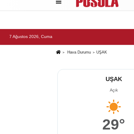
Künye
İletişim
Gizlilik Politikası
7 Ağustos 2026, Cuma
Hava Durumu
UŞAK
UŞAK
Açık
29°