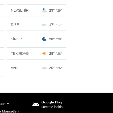
NEVŞEHİR
29°
°
/ 29°
RİZE
17°
°
/ 17°
SİNOP
20°
°
/ 20°
TEKİRDAĞ
28°
°
/ 28°
VAN
26°
°
/ 26°
°
Google Play
Durumu
ücretsiz indirin
 Manşetleri