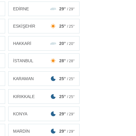
EDİRNE
29°
°
/ 29°
ESKİŞEHİR
25°
°
/ 25°
HAKKARİ
20°
°
/ 20°
İSTANBUL
28°
°
/ 28°
KARAMAN
25°
°
/ 25°
KIRIKKALE
25°
°
/ 25°
KONYA
29°
°
/ 29°
MARDİN
29°
°
/ 29°