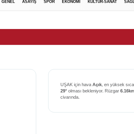
GENEL
ASAYİŞ
SPOR
EKONOMİ
KÜLTÜR-SANAT
SAĞL
UŞAK için hava
Açık
, en yüksek sıca
29°
olması bekleniyor. Rüzgar
6.16k
civarında.