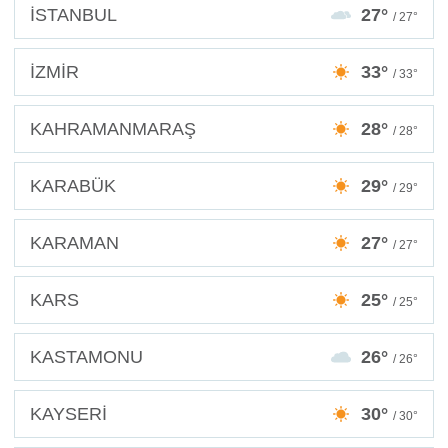
İSTANBUL
27°
/ 27°
İZMİR
33°
/ 33°
KAHRAMANMARAŞ
28°
/ 28°
KARABÜK
29°
/ 29°
KARAMAN
27°
/ 27°
KARS
25°
/ 25°
KASTAMONU
26°
/ 26°
KAYSERİ
30°
/ 30°