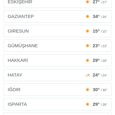
ESKİŞEHİR
27°
/ 27°
GAZİANTEP
34°
/ 34°
GİRESUN
15°
/ 15°
GÜMÜŞHANE
23°
/ 23°
HAKKARİ
29°
/ 29°
HATAY
24°
/ 24°
IĞDIR
30°
/ 30°
ISPARTA
29°
/ 29°