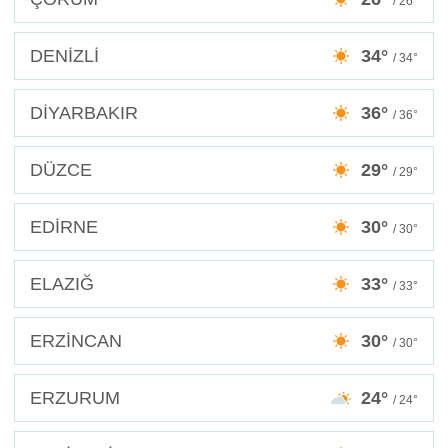
/ 26°
DENİZLİ
34°
/ 34°
DİYARBAKIR
36°
/ 36°
DÜZCE
29°
/ 29°
EDİRNE
30°
/ 30°
ELAZIĞ
33°
/ 33°
ERZİNCAN
30°
/ 30°
ERZURUM
24°
/ 24°