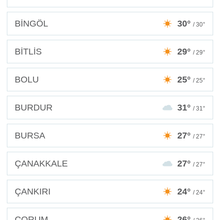
BİNGÖL
30°
/ 30°
BİTLİS
29°
/ 29°
BOLU
25°
/ 25°
BURDUR
31°
/ 31°
BURSA
27°
/ 27°
ÇANAKKALE
27°
/ 27°
ÇANKIRI
24°
/ 24°
ÇORUM
26°