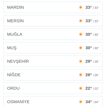
MARDİN
33°
/ 33°
MERSİN
33°
/ 33°
MUĞLA
30°
/ 30°
MUŞ
30°
/ 30°
NEVŞEHİR
29°
/ 29°
NİĞDE
26°
/ 26°
ORDU
22°
/ 22°
OSMANİYE
34°
/ 34°