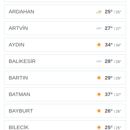
ARDAHAN
25°
/ 25°
ARTVİN
27°
/ 27°
AYDIN
34°
/ 34°
BALIKESİR
28°
/ 28°
BARTIN
29°
/ 29°
BATMAN
37°
/ 37°
BAYBURT
26°
/ 26°
BİLECİK
25°
/ 25°