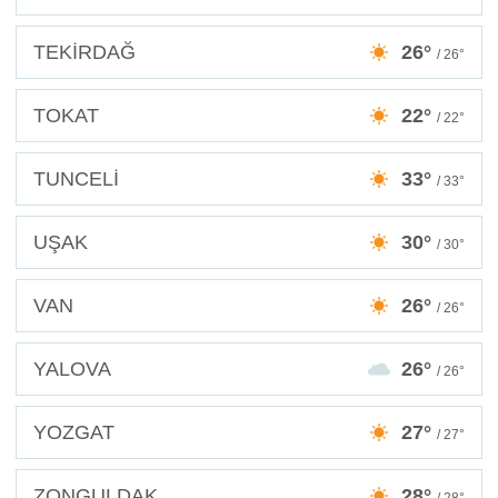
TEKİRDAĞ
26°
/ 26°
TOKAT
22°
/ 22°
TUNCELİ
33°
/ 33°
UŞAK
30°
/ 30°
VAN
26°
/ 26°
YALOVA
26°
/ 26°
YOZGAT
27°
/ 27°
ZONGULDAK
28°
/ 28°