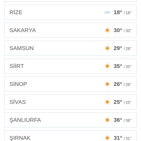
RİZE
18°
/ 18°
SAKARYA
30°
/ 30°
SAMSUN
29°
/ 28°
SİİRT
35°
/ 35°
SİNOP
26°
/ 26°
SİVAS
25°
/ 25°
ŞANLIURFA
36°
/ 36°
ŞIRNAK
31°
/ 31°