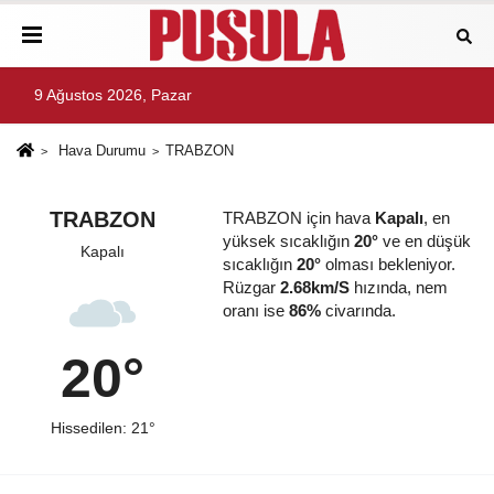
9 Ağustos 2026, Pazar
Hava Durumu
TRABZON
TRABZON
TRABZON için hava
Kapalı
, en
yüksek sıcaklığın
20°
ve en düşük
Kapalı
sıcaklığın
20°
olması bekleniyor.
Rüzgar
2.68km/S
hızında, nem
oranı ise
86%
civarında.
20°
Hissedilen: 21°