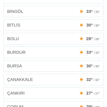
BİNGÖL
33°
/ 33°
BİTLİS
30°
/ 30°
BOLU
28°
/ 28°
BURDUR
33°
/ 33°
BURSA
30°
/ 30°
ÇANAKKALE
32°
/ 32°
ÇANKIRI
27°
/ 27°
ÇORUM
29°