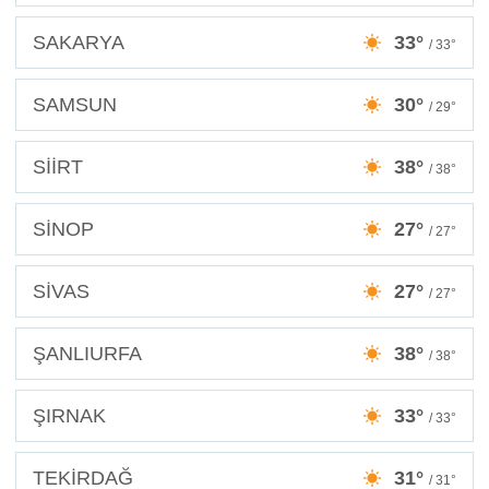
SAKARYA
33°
/ 33°
SAMSUN
30°
/ 29°
SİİRT
38°
/ 38°
SİNOP
27°
/ 27°
SİVAS
27°
/ 27°
ŞANLIURFA
38°
/ 38°
ŞIRNAK
33°
/ 33°
TEKİRDAĞ
31°
/ 31°