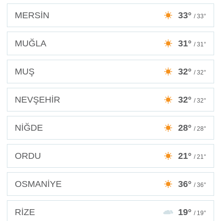
MERSİN
33°
/ 33°
MUĞLA
31°
/ 31°
MUŞ
32°
/ 32°
NEVŞEHİR
32°
/ 32°
NİĞDE
28°
/ 28°
ORDU
21°
/ 21°
OSMANİYE
36°
/ 36°
RİZE
19°
/ 19°