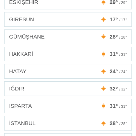
ESKİŞEHİR
29°
/ 29°
GİRESUN
17°
/ 17°
GÜMÜŞHANE
28°
/ 28°
HAKKARİ
31°
/ 31°
HATAY
24°
/ 24°
IĞDIR
32°
/ 32°
ISPARTA
31°
/ 31°
İSTANBUL
28°
/ 28°