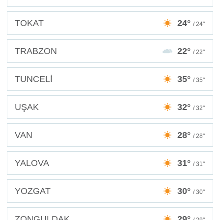
TOKAT
24°
/ 24°
TRABZON
22°
/ 22°
TUNCELİ
35°
/ 35°
UŞAK
32°
/ 32°
VAN
28°
/ 28°
YALOVA
31°
/ 31°
YOZGAT
30°
/ 30°
ZONGULDAK
29°
/ 29°