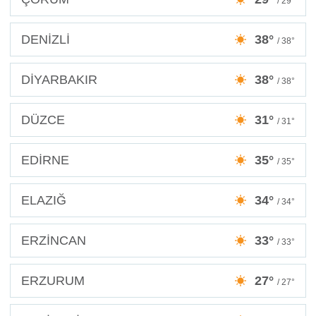
/ 29°
DENİZLİ
38°
/ 38°
DİYARBAKIR
38°
/ 38°
DÜZCE
31°
/ 31°
EDİRNE
35°
/ 35°
ELAZIĞ
34°
/ 34°
ERZİNCAN
33°
/ 33°
ERZURUM
27°
/ 27°