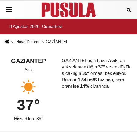
8 Ağustos 2026, Cumartesi
Hava Durumu
GAZİANTEP
GAZİANTEP
GAZİANTEP için hava
Açık
, en
yüksek sıcaklığın
37°
ve en düşük
Açık
sıcaklığın
35°
olması bekleniyor.
Rüzgar
1.34km/S
hızında, nem
oranı ise
14%
civarında.
37°
Hissedilen: 35°