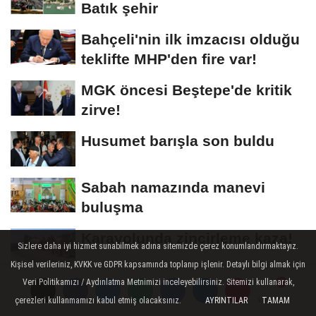
Batık şehir
Bahçeli'nin ilk imzacısı olduğu
teklifte MHP'den fire var!
MGK öncesi Beştepe'de kritik
zirve!
Husumet barışla son buldu
Sabah namazında manevi
buluşma
Karayolunda zincirleme kaza!
Sizlere daha iyi hizmet sunabilmek adına sitemizde çerez konumlandırmaktayız.
Kişisel verileriniz, KVKK ve GDPR kapsamında toplanıp işlenir. Detaylı bilgi almak için
Karpuzda bereket sezonu
Veri Politikamızı / Aydınlatma Metnimizi inceleyebilirsiniz. Sitemizi kullanarak,
çerezleri kullanmamızı kabul etmiş olacaksınız.
AYRINTILAR
TAMAM
başladı!
Yorumlar
Yorumlar