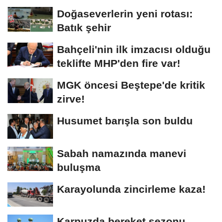
Doğaseverlerin yeni rotası:
Batık şehir
Bahçeli'nin ilk imzacısı olduğu
teklifte MHP'den fire var!
MGK öncesi Beştepe'de kritik
zirve!
Husumet barışla son buldu
Sabah namazında manevi
buluşma
Karayolunda zincirleme kaza!
Karpuzda bereket sezonu