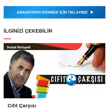
ANASAYFAYA DÖNMEK İÇİN TIKLAYINIZ
İLGINIZI ÇEKEBILIR
Cıfıt Çarşısı