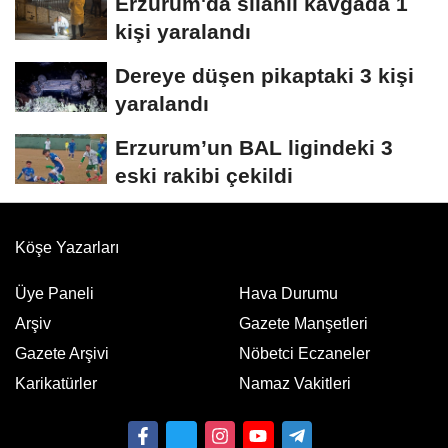
Erzurum'da silahlı kavgada 1
kişi yaralandı
Dereye düşen pikaptaki 3 kişi
yaralandı
Erzurum’un BAL ligindeki 3
eski rakibi çekildi
Köşe Yazarları
Üye Paneli
Hava Durumu
Arşiv
Gazete Manşetleri
Gazete Arşivi
Nöbetci Eczaneler
Karikatürler
Namaz Vakitleri