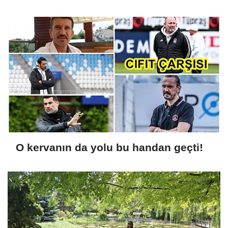
O kervanın da yolu bu handan geçti!