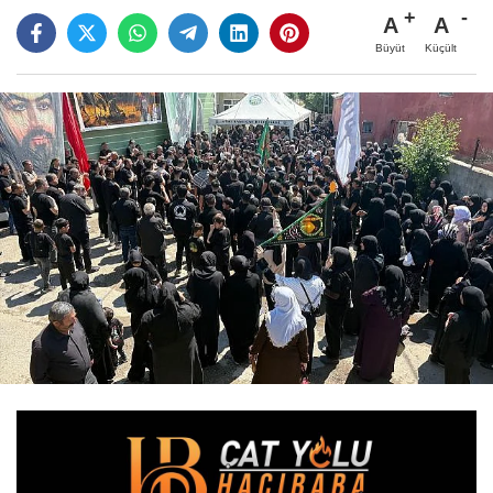
A
A
Büyüt
Küçült