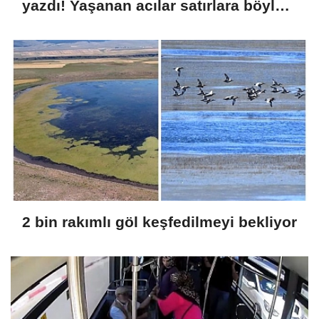
yazdı! Yaşanan acılar satırlara böyle
yansıdı
2 bin rakımlı göl keşfedilmeyi bekliyor