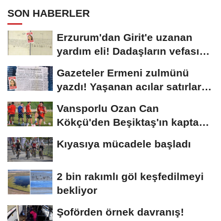
SON HABERLER
Erzurum'dan Girit'e uzanan
yardım eli! Dadaşların vefası
arşivlerden...
Gazeteler Ermeni zulmünü
yazdı! Yaşanan acılar satırlara
böyle...
Vansporlu Ozan Can
Kökçü'den Beşiktaş'ın kaptanı
kardeşi Orkun'a...
Kıyasıya mücadele başladı
2 bin rakımlı göl keşfedilmeyi
bekliyor
Şoförden örnek davranış!