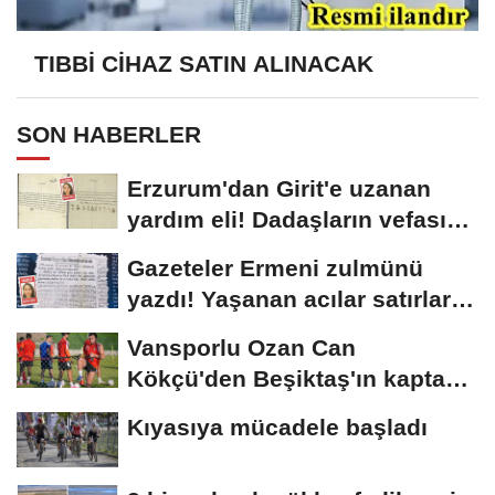
TIBBİ CİHAZ SATIN ALINACAK
SON HABERLER
Erzurum'dan Girit'e uzanan
yardım eli! Dadaşların vefası
arşivlerden...
Gazeteler Ermeni zulmünü
yazdı! Yaşanan acılar satırlara
böyle...
Vansporlu Ozan Can
Kökçü'den Beşiktaş'ın kaptanı
kardeşi Orkun'a...
Kıyasıya mücadele başladı