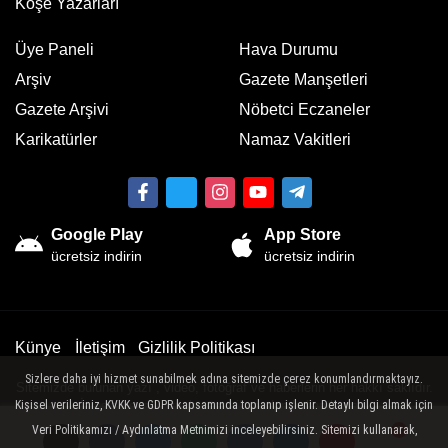
Köşe Yazarları
Üye Paneli
Hava Durumu
Arşiv
Gazete Manşetleri
Gazete Arşivi
Nöbetci Eczaneler
Karikatürler
Namaz Vakitleri
Google Play
App Store
ücretsiz indirin
ücretsiz indirin
Künye
İletişim
Gizlilik Politikası
Sizlere daha iyi hizmet sunabilmek adına sitemizde çerez konumlandırmaktayız.
Sitemizde bulunan yazı , video, fotoğraf ve haberlerin her hakkı saklıdır.
Kişisel verileriniz, KVKK ve GDPR kapsamında toplanıp işlenir. Detaylı bilgi almak için
İzinsiz veya kaynak gösterilemeden kullanılamaz.
Veri Politikamızı / Aydınlatma Metnimizi inceleyebilirsiniz. Sitemizi kullanarak,