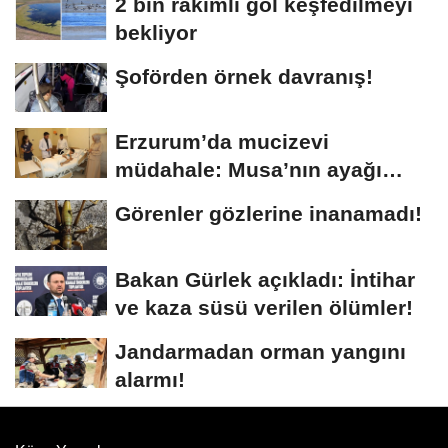
2 bin rakımlı göl keşfedilmeyi
bekliyor
Şoförden örnek davranış!
Erzurum’da mucizevi
müdahale: Musa’nın ayağı
kurtarıldı
Görenler gözlerine inanamadı!
Bakan Gürlek açıkladı: İntihar
ve kaza süsü verilen ölümler!
Jandarmadan orman yangını
alarmı!