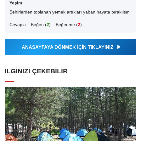
Yeşim
Şehirlerden toplanan yemek artıkları yaban hayata bırakılsın
Cevapla
Beğen (
2
)
Beğenme (
2
)
ANASAYFAYA DÖNMEK İÇİN TIKLAYINIZ
İLGINIZI ÇEKEBILIR