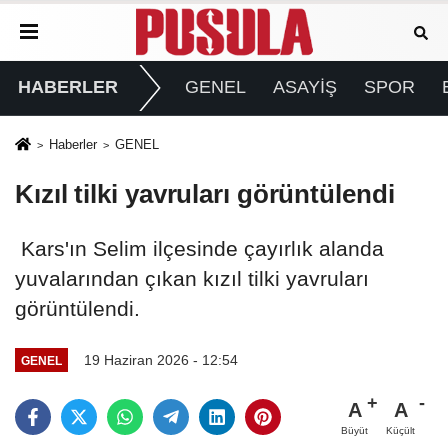
HABERLER
GENEL
ASAYİŞ
SPOR
Haberler
GENEL
Kızıl tilki yavruları görüntülendi
Kars'ın Selim ilçesinde çayırlık alanda
yuvalarından çıkan kızıl tilki yavruları
görüntülendi.
19 Haziran 2026 - 12:54
GENEL
A
A
Büyüt
Küçült